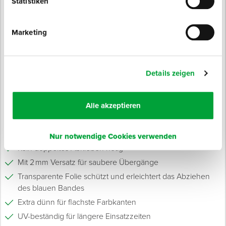
Anwendungsbereiche:
Statistiken
Zum langfristigen, einmaligen Abkleben vor Putz- und
Marketing
Farbarbeiten
Als perfekte Lösung bei Übergängen zwischen Putz und
Farbe
Auch ideal für Abdichtarbeiten und Silikonfugen
Details zeigen
Für Renovierungen, Sanierungen und Neubauten
Für Maler, Gipser, Trockenbauer und alle Profis am Bau
Für den Innen- und Außenbereich
Alle akzeptieren
Eigenschaften
2-lagiges Washi-Tape
Nur notwendige Cookies verwenden
Kein doppeltes Abkleben nötig
Mit 2 mm Versatz für saubere Übergänge
Transparente Folie schützt und erleichtert das Abziehen
des blauen Bandes
Extra dünn für flachste Farbkanten
UV-beständig für längere Einsatzzeiten