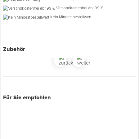
Brandverhalten: B2 normalentflammbar nach DIN 4102
Versandkostenfrei ab 199 €
Spenglerwerkzeug
Kein Mindestbestellwert
Eimer & Behälter
Zubehör
Für Sie empfohlen