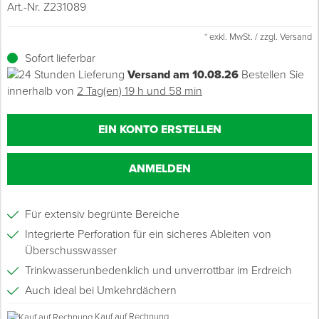
Art.-Nr. Z231089
Grundierungen
Werkstatt & Baustelle
Fußbodentechnik
Ü
Z
S
P
D
M
Sockelbefestigungen
Putzprofile & Anputzleisten
Flüssigabdichtungen
Tapezieren
Transporthilfen
Kopfschutz
* exkl. MwSt. / zzgl. Versand
Sofort lieferbar
Verdünner
Werkzeug & Zubehör
Holz- & Innenausbau
S
S
S
T
Holzboden-Finish
Tapeten & Wandvliese
Spengler- & Klempnerbedarf
Spachteln & Verputzen
Werkzeugaufbewahrung
Schutzanzüge
Versand am 10.08.26
Bestellen Sie
innerhalb von
2 Tag(en) 19 h und 58 min
Wand, Fassade & Keller
Lagerräumung: bis zu 70 %
S
M
Bodenprofile und Leisten
Wärmedämmverbundsysteme (WDVS)
Bohren & Schrauben
Eimer & Behälter
Schutzbrillen
EIN KONTO ERSTELLEN
Arbeitsschutz & Bekleidung
Steildach & Flachdach
S
Fußbodentemperierung
Markieren & Messen
Hilfsstoffe
Warnwesten
ANMELDEN
Wand, Fassade & Keller
T
Sägen & Hobeln
Überziehschuhe
Werkstatt & Baustelle
T
Schleifen
Bekleidung
Für extensiv begrünte Bereiche
Integrierte Perforation für ein sicheres Ableiten von
Werkzeug & Zubehör
Z
Schneiden & Trennen
Überschusswasser
Trinkwasserunbedenklich und unverrottbar im Erdreich
Z
Verfugen & Schäumen
Auch ideal bei Umkehrdächern
Entspricht DIN EN 13252:2000/A1:2005
D
Kauf auf Rechnung
Montage & Montagehilfsmittel