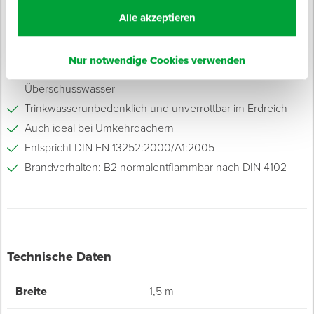
Wasserdurchlässigkeit Zufluss senkrecht: ca. 8,5 l/m²
Alle akzeptieren
Eigenschaften
Für extensiv begrünte Bereiche
Nur notwendige Cookies verwenden
Integrierte Perforation für ein sicheres Ableiten von
Überschusswasser
Trinkwasserunbedenklich und unverrottbar im Erdreich
Auch ideal bei Umkehrdächern
Entspricht DIN EN 13252:2000/A1:2005
Brandverhalten: B2 normalentflammbar nach DIN 4102
Technische Daten
Breite
1,5 m