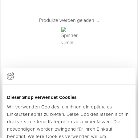
Produkte werden geladen ...
Dieser Shop verwendet Cookies
Wir verwenden Cookies, um Ihnen ein optimales
Produktinfo
Einkaufserlebnis zu bieten. Diese Cookies lassen sich in
Produktbeschreibung
drei verschiedene Kategorien zusammenfassen. Die
Leistungsstarke Drainagebahn mit 20 mm hohen Oktagon-
notwendigen werden zwingend für Ihren Einkauf
Noppen für eine effektive Speicherung von
benötigt. Weitere Cookies verwenden wir, um