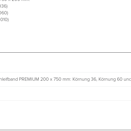
036)
060)
0010)
hleifband PREMIUM 200 x 750 mm: Körnung 36, Körnung 60 un