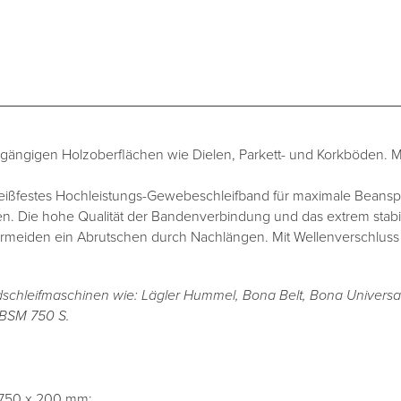
ängigen Holzoberflächen wie Dielen, Parkett- und Korkböden. M
Reißfestes Hochleistungs-Gewebeschleifband für maximale Beans
en. Die hohe Qualität der Bandenverbindung und das extrem stab
rmeiden ein Abrutschen durch Nachlängen. Mit Wellenverschluss in
dschleifmaschinen wie: Lägler Hummel, Bona Belt, Bona Universal
 BSM 750 S.
750 x 200 mm: