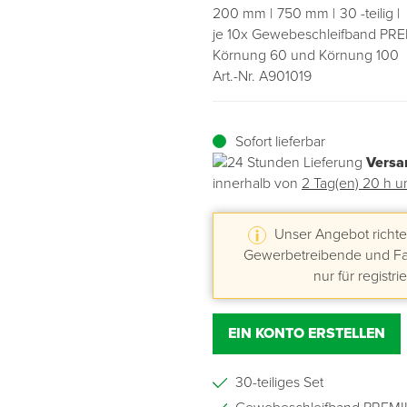
200 mm
750 mm
30 -teilig
je 10x Gewebeschleifband PR
Übergangsprofile
Ziegelbefestigung & Windsogsicherung
Substrate, Sprossen & Dünger
PU-Pistolen
Dach-Spezialwerkzeug
Mutter- & Flächenspachteln
Körnung 60 und Körnung 100
Art.-Nr. A901019
Sockelleisten
Schneesicherung & Dachbegehung
Scheren
Traufeln & Rakeln
Spachteln
Messwerkzeuge
Sofort lieferbar
Versa
Sägen
innerhalb von
2 Tag(en) 20 h u
Tacker
Unser Angebot richtet
Gewerbetreibende und Fac
Traufeln & Kellen
nur für registri
Zangen
EIN KONTO ERSTELLEN
Zwingen & Klemmen
30-teiliges Set
Drucksprühpumpen