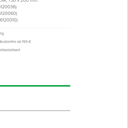
UM, 750 x 200 mm:
G6120036)
G6120060)
G6120010)
ung
kostenfrei ab 199 €
stbestellwert