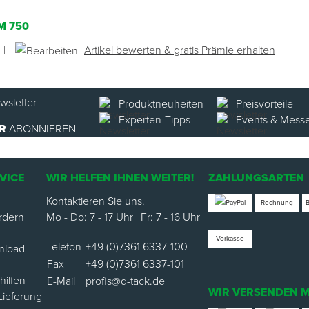
M 750
|
Artikel bewerten & gratis Prämie erhalten
Produktneuheiten
Preisvorteile
Experten-Tipps
Events & Mess
R
ABONNIEREN
VICE
WIR HELFEN IHNEN WEITER!
ZAHLUNGSARTEN
Kontaktieren Sie uns.
Rechnung
rdern
Mo - Do: 7 - 17 Uhr | Fr: 7 - 16 Uhr
Vorkasse
Telefon
+49 (0)7361 6337-100
nload
Fax
+49 (0)7361 6337-101
ilfen
E-Mail
profis@d-tack.de
WIR VERSENDEN M
Lieferung