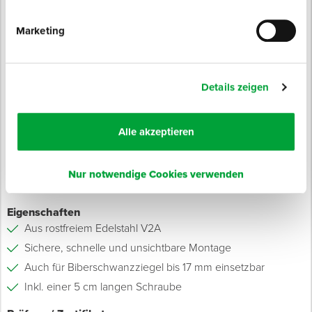
Produktinfo
Marketing
Produktbeschreibung
Zur regelkonformen Fixierung von geschnittenen
Dachpfannen an Grat und Kehle.
Details zeigen
Die Klammer wird an der Schnittfläche des Ziegels
aufgeschlagen, dadurch verankern sich die federnden Krallen.
Alle akzeptieren
Die Montage erfolgt durch eine Verschraubung an der
Lattung.
Nur notwendige Cookies verwenden
Eigenschaften
Aus rostfreiem Edelstahl V2A
Sichere, schnelle und unsichtbare Montage
Auch für Biberschwanzziegel bis 17 mm einsetzbar
Inkl. einer 5 cm langen Schraube