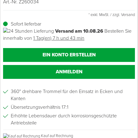
Art.-Nr. Z260034
Grundierungen
Werkstatt & Baustelle
Fußbodentechnik
Ü
Z
S
P
D
M
Sockelbefestigungen
Putzprofile & Anputzleisten
Flüssigabdichtungen
Tapezieren
Transporthilfen
Kopfschutz
* exkl. MwSt. / zzgl. Versand
Sofort lieferbar
Verdünner
Werkzeug & Zubehör
Holz- & Innenausbau
S
S
S
T
Holzboden-Finish
Tapeten & Wandvliese
Spengler- & Klempnerbedarf
Spachteln & Verputzen
Werkzeugaufbewahrung
Schutzanzüge
Versand am 10.08.26
Bestellen Sie
innerhalb von
1 Tag(en) 7 h und 43 min
Wand, Fassade & Keller
Steildach & Flachdach
S
M
Bodenprofile und Leisten
Wärmedämmverbundsysteme (WDVS)
Bohren & Schrauben
Eimer & Behälter
Schutzbrillen
EIN KONTO ERSTELLEN
Arbeitsschutz & Bekleidung
Wand, Fassade & Keller
S
Fußbodentemperierung
Markieren & Messen
Hilfsstoffe
Warnwesten
ANMELDEN
Werkstatt & Baustelle
T
Sägen & Hobeln
Überziehschuhe
Werkzeug & Zubehör
T
360° drehbare Trommel für den Einsatz in Ecken und
Schleifen
Bekleidung
Kanten
Z
Schneiden & Trennen
Übersetzungsverhältnis 17:1
Erhöhte Lebensdauer durch korrosionsgeschützte
Z
Verfugen & Schäumen
Antriebsteile
Perfekter Grip durch gummierten Griff und Abzug
Kauf auf Rechnung
D
Montage & Montagehilfsmittel