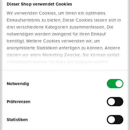
Dieser Shop verwendet Cookies
Wir verwenden Cookies, um Ihnen ein optimales
Produkte werden geladen ...
Einkaufserlebnis zu bieten. Diese Cookies lassen sich in
drei verschiedene Kategorien zusammenfassen. Die
notwendigen werden zwingend für Ihren Einkauf
benötigt. Weitere Cookies verwenden wir, um
anonymisierte Statistiken anfertigen zu können. Andere
dienen vor allem Marketing Zwecke. Sie können selbst
entscheiden welche Cookies Sie zulassen wollen.
Einwilligungsauswahl
Notwendig
Produktinfo
Präferenzen
Produktbeschreibung
Kraftsparende, speziallegierte Kartuschenpresse für alle
Statistiken
Kartuschen mit 310 ml.