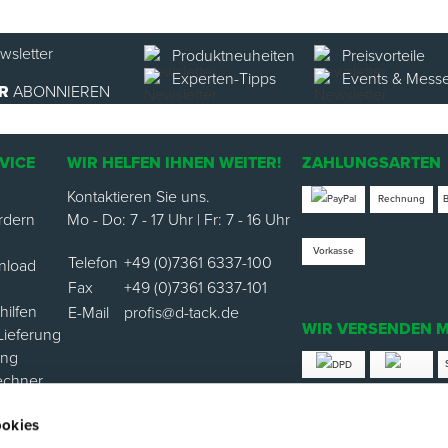
Produktneuheiten
Preisvorteile
Experten-Tipps
Events & Mess
R
ABONNIEREN
VICE
WIR HELFEN IHNEN WEITER!
ZAHLUNGSARTEN
Kontaktieren Sie uns.
Rechnung
rdern
Mo - Do: 7 - 17 Uhr | Fr: 7 - 16 Uhr
Vorkasse
Telefon
+49 (0)7361 6337-100
nload
Fax
+49 (0)7361 6337-101
ilfen
E-Mail
profis@d-tack.de
WIR VERSENDEN M
Lieferung
ung
echner
*Versand mit Klimabei
ookies
ortal