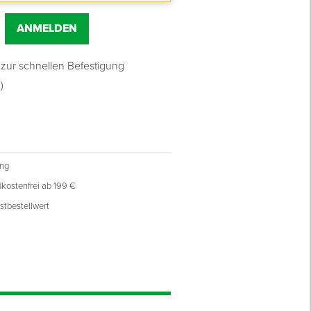
ANMELDEN
 zur schnellen Befestigung
)
ung
kostenfrei ab 199 €
stbestellwert