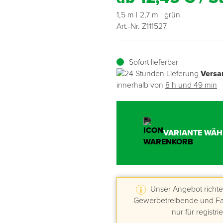
1,5 m
2,7 m
grün
Übergangsprofile
Ziegelbefestigung & Windsogsicherung
Substrate, Sprossen & Dünger
PU-Pistolen
Dach-Spezialwerkzeug
Mutter- & Flächenspachteln
Art.-Nr. Z111527
Sockelleisten
Schneesicherung & Dachbegehung
Scheren
Traufeln & Rakeln
Sofort lieferbar
Spachteln
Messwerkzeuge
Versa
innerhalb von
8 h und 49 min
Sägen
Tacker
VARIANTE WÄH
Traufeln & Kellen
Zangen
Unser Angebot richtet
Zwingen & Klemmen
Gewerbetreibende und Fac
nur für registri
Drucksprühpumpen