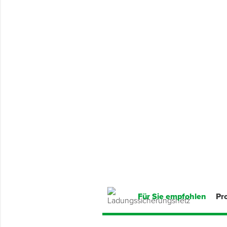
Montage & Montagehilfsmittel
Spenglerwerkzeug
Eimer & Behälter
Für Sie empfohlen
Pr