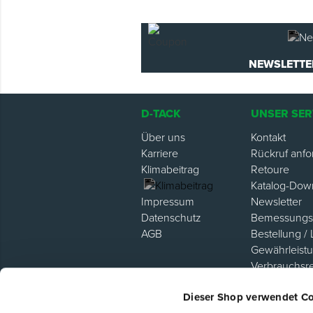
NEWSLETTE
D-TACK
UNSER SER
Über uns
Kontakt
Karriere
Rückruf anfo
Klimabeitrag
Retoure
Katalog-Dow
Newsletter
Impressum
Bemessungsh
Datenschutz
Bestellung / 
AGB
Gewährleist
Verbrauchsr
Hilfe / FAQ
Dieser Shop verwendet C
Lieferanten P