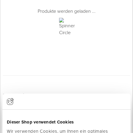
Produkte werden geladen ...
Produktinfo
Produktbeschreibung
Die LED-Kabeltrommel FLEXLIGHT ist ein leistungsstarker LED-
Lichtstreifen für professionelle Anwendungen auf Baustellen,
Dieser Shop verwendet Cookies
in Werkstätten und im industriellen Umfeld. Mit einer Länge
Wir verwenden Cookies, um Ihnen ein optimales