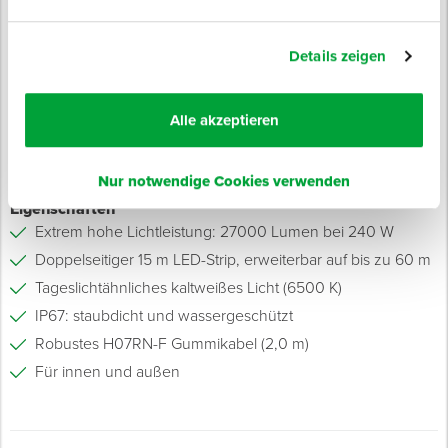
Arbeitslicht für Handwerk und Industrie
Temporäre Hallenbeleuchtung
Details zeigen
Bei Renovierung und Sanierung
Wetterfeste Außenbeleuchtung
Alle akzeptieren
Sicherheitsbeleuchtung auf Baustellen
LED-Werkstattbeleuchtung
Event- und Flächenbeleuchtung
Nur notwendige Cookies verwenden
Eigenschaften
Extrem hohe Lichtleistung: 27000 Lumen bei 240 W
Doppelseitiger 15 m LED-Strip, erweiterbar auf bis zu 60 m
Tageslichtähnliches kaltweißes Licht (6500 K)
IP67: staubdicht und wassergeschützt
Robustes H07RN-F Gummikabel (2,0 m)
Für innen und außen