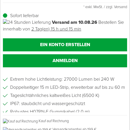
* exkl. MwSt. / zzgl. Versand
Grundierungen
Werkstatt & Baustelle
Fußbodentechnik
Ü
Z
S
P
D
M
Sockelbefestigungen
Putzprofile & Anputzleisten
Flüssigabdichtungen
Tapezieren
Transporthilfen
Kopfschutz
Sofort lieferbar
Versand am 10.08.26
Bestellen Sie
Verdünner
Werkzeug & Zubehör
Holz- & Innenausbau
S
S
S
T
Holzboden-Finish
Tapeten & Wandvliese
Spengler- & Klempnerbedarf
Spachteln & Verputzen
Werkzeugaufbewahrung
Schutzanzüge
innerhalb von
2 Tag(en) 15 h und 15 min
Wand, Fassade & Keller
Lagerräumung: bis zu 70 %
S
M
Bodenprofile und Leisten
Wärmedämmverbundsysteme (WDVS)
Bohren & Schrauben
Eimer & Behälter
Schutzbrillen
EIN KONTO ERSTELLEN
Arbeitsschutz & Bekleidung
Steildach & Flachdach
S
Fußbodentemperierung
Markieren & Messen
Hilfsstoffe
Warnwesten
ANMELDEN
Wand, Fassade & Keller
T
Sägen & Hobeln
Überziehschuhe
Extrem hohe Lichtleistung: 27000 Lumen bei 240 W
Werkstatt & Baustelle
T
Schleifen
Bekleidung
Doppelseitiger 15 m LED-Strip, erweiterbar auf bis zu 60 m
Tageslichtähnliches kaltweißes Licht (6500 K)
Werkzeug & Zubehör
Z
Schneiden & Trennen
IP67: staubdicht und wassergeschützt
Robustes H07RN-F Gummikabel (2,0 m)
Z
Verfugen & Schäumen
Für innen und außen
Kauf auf Rechnung
D
Montage & Montagehilfsmittel
Versandkostenfrei ab 199 €