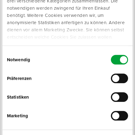
drei verschiedene Kategorien zusammenfassen. Die
notwendigen werden zwingend für Ihren Einkauf
benötigt. Weitere Cookies verwenden wir, um
anonymisierte Statistiken anfertigen zu können. Andere
dienen vor allem Marketing Zwecke. Sie können selbst
entscheiden welche Cookies Sie zulassen wollen.
Produktinfo
Einwilligungsauswahl
Notwendig
Produktbeschreibung
Leitkegel in tagesleuchtender, nicht reflektierender
Ausführung.
Präferenzen
Ideal geeignet zum schnellen und auffälligen Absperren und
Absichern von Baustellenbereichen. Optimale Warnwirkung
Statistiken
und Sichtbarkeit im Tageseinsatz.
Marketing
Eigenschaften
Nicht reflektierend