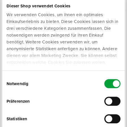
Dieser Shop verwendet Cookies
Wir verwenden Cookies, um Ihnen ein optimales
Einkaufserlebnis zu bieten. Diese Cookies lassen sich in
drei verschiedene Kategorien zusammenfassen. Die
notwendigen werden zwingend für Ihren Einkauf
benötigt. Weitere Cookies verwenden wir, um
Produktinfo
anonymisierte Statistiken anfertigen zu können. Andere
dienen vor allem Marketing Zwecke. Sie können selbst
Produktbeschreibung
entscheiden welche Cookies Sie zulassen wollen.
Zum optimalen Schutz des Mauerwerks bei Ruhezeiten
während der Bauphase.
Einwilligungsauswahl
Zum Schutz der Mauerkrone vor Witterungseinflüssen.
Notwendig
Verhindert die Bildung von Schimmelpilzbefall, Ausblühungen,
Frost- oder Putzschäden durch Restfeuchte.
Präferenzen
Eigenschaften
Statistiken
Temporärer Schutz vor Feuchtigkeit