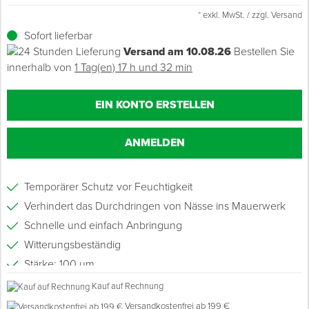
* exkl. MwSt. / zzgl. Versand
Grundierungen
Werkstatt & Baustelle
Fußbodentechnik
Ü
Z
S
P
D
M
Sockelbefestigungen
Putzprofile & Anputzleisten
Flüssigabdichtungen
Tapezieren
Transporthilfen
Kopfschutz
Sofort lieferbar
Versand am 10.08.26
Bestellen Sie
Verdünner
Werkzeug & Zubehör
Holz- & Innenausbau
S
S
S
T
Holzboden-Finish
Tapeten & Wandvliese
Spengler- & Klempnerbedarf
Spachteln & Verputzen
Werkzeugaufbewahrung
Schutzanzüge
innerhalb von
1 Tag(en) 17 h und 32 min
Wand, Fassade & Keller
Lagerräumung: bis zu 70 %
S
M
Bodenprofile und Leisten
Wärmedämmverbundsysteme (WDVS)
Bohren & Schrauben
Eimer & Behälter
Schutzbrillen
EIN KONTO ERSTELLEN
Arbeitsschutz & Bekleidung
Steildach & Flachdach
S
Fußbodentemperierung
Markieren & Messen
Hilfsstoffe
Warnwesten
ANMELDEN
Wand, Fassade & Keller
T
Sägen & Hobeln
Überziehschuhe
Temporärer Schutz vor Feuchtigkeit
Werkstatt & Baustelle
T
Schleifen
Bekleidung
Verhindert das Durchdringen von Nässe ins Mauerwerk
Schnelle und einfach Anbringung
Werkzeug & Zubehör
Z
Schneiden & Trennen
Witterungsbeständig
Stärke: 100 µm
Z
Verfugen & Schäumen
Kauf auf Rechnung
D
Versandkostenfrei ab 199 €
Montage & Montagehilfsmittel