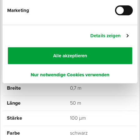
Verhindert das Durchdringen von Nässe ins Mauerwerk
Marketing
Schnelle und einfach Anbringung
Witterungsbeständig
Stärke: 100 µm
Details zeigen
Alle akzeptieren
Technische Daten
Nur notwendige Cookies verwenden
Breite
0,7 m
Länge
50 m
Stärke
100 µm
Farbe
schwarz