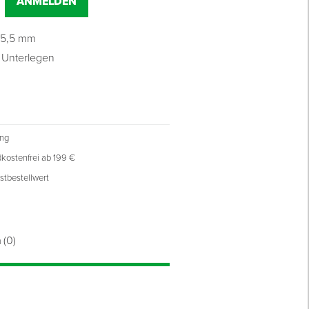
ANMELDEN
ø 5,5 mm
 Unterlegen
ung
kostenfrei ab 199 €
stbestellwert
n
(0)