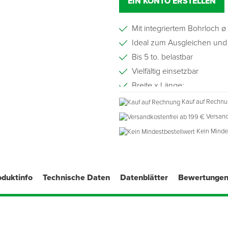
EIN KONTO ERSTELLEN
Mit integriertem Bohrloch 
Ideal zum Ausgleichen und
Bis 5 to. belastbar
Vielfältig einsetzbar
Breite x Länge:
jeweils 130 x 50 mm
Kauf auf Rechn
Versand
Kein Minde
oduktinfo
Technische Daten
Datenblätter
Bewertunge