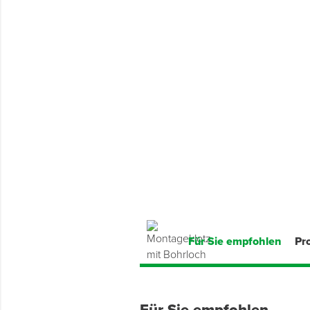
Montage & Montagehilfsmittel
Spenglerwerkzeug
Eimer & Behälter
Für Sie empfohlen
Pr
Für Sie empfohlen