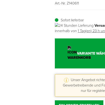
Art.-Nr. Z140611
Übergangsprofile
Ziegelbefestigung & Windsogsicherung
Substrate, Sprossen & Dünger
PU-Pistolen
Dach-Spezialwerkzeug
Mutter- & Flächenspachteln
Sofort lieferbar
Sockelleisten
Schneesicherung & Dachbegehung
Scheren
Traufeln & Rakeln
Versa
innerhalb von
1 Tag(en) 23 h u
Spachteln
Messwerkzeuge
Sägen
VARIANTE WÄH
Tacker
Traufeln & Kellen
Unser Angebot richtet
Zangen
Gewerbetreibende und Fac
nur für registri
Zwingen & Klemmen
Drucksprühpumpen