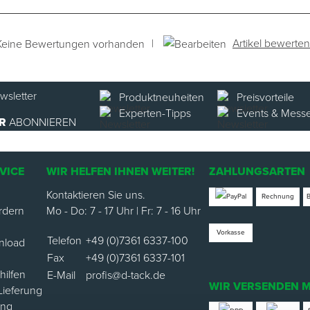
|
Artikel bewerten
Keine Bewertungen vorhanden
Produktneuheiten
Preisvorteile
Experten-Tipps
Events & Mess
R
ABONNIEREN
VICE
WIR HELFEN IHNEN WEITER!
ZAHLUNGSARTEN
Kontaktieren Sie uns.
Rechnung
rdern
Mo - Do: 7 - 17 Uhr | Fr: 7 - 16 Uhr
Vorkasse
Telefon
+49 (0)7361 6337-100
nload
Fax
+49 (0)7361 6337-101
ilfen
E-Mail
profis@d-tack.de
WIR VERSENDEN M
Lieferung
ung