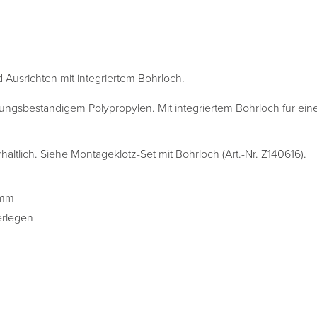
 Ausrichten mit integriertem Bohrloch.
rungsbeständigem Polypropylen. Mit integriertem Bohrloch für ein
rhältlich. Siehe Montageklotz-Set mit Bohrloch (Art.-Nr. Z140616).
 mm
erlegen