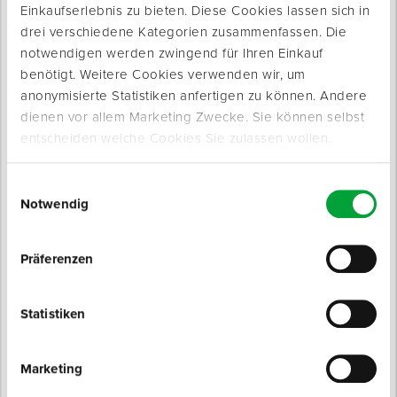
Einkaufserlebnis zu bieten. Diese Cookies lassen sich in
drei verschiedene Kategorien zusammenfassen. Die
Produkte werden geladen ...
notwendigen werden zwingend für Ihren Einkauf
benötigt. Weitere Cookies verwenden wir, um
anonymisierte Statistiken anfertigen zu können. Andere
dienen vor allem Marketing Zwecke. Sie können selbst
entscheiden welche Cookies Sie zulassen wollen.
Einwilligungsauswahl
Notwendig
Präferenzen
Produktinfo
Statistiken
Produktbeschreibung
Mörtelkübel aus hochfestem Spezialkunststoff zum Mischen,
Marketing
Transportieren und Entsorgen von Baumaterial.