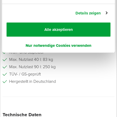
Robust und kranbar. Mit 9 mm starken Metallösenbügeln
sowie pulverbeschichtetem, hochkorrosionsbeständigem
Details zeigen
Stahlrohrrahmen (umlaufend).
Alle akzeptieren
Eigenschaften
Kälte- und UV-beständig
Nur notwendige Cookies verwenden
Kran- und stapelbar
Max. Nutzlast 40 l: 83 kg
Max. Nutzlast 90 l: 250 kg
TÜV- / GS-geprüft
Hergestellt in Deutschland
Technische Daten