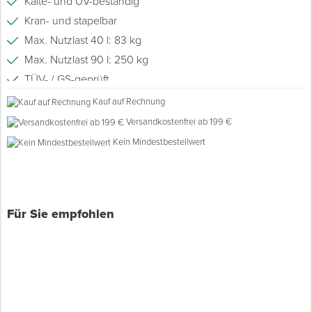
Kälte- und UV-beständig
Kran- und stapelbar
Spenglerwerkzeug
Max. Nutzlast 40 l: 83 kg
Max. Nutzlast 90 l: 250 kg
Eimer & Behälter
TÜV- / GS-geprüft
Hergestellt in Deutschland
Kauf auf Rechnung
Versandkostenfrei ab 199 €
Kein Mindestbestellwert
Für Sie empfohlen