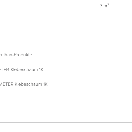
7 m²
urethan-Produkte
METER-Klebeschaum 1K
RIMETER Klebeschaum 1K