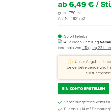
ab 6,49 € / St
Übergangsprofile
Ziegelbefestigung & Windsogsicherung
Substrate, Sprossen & Dünger
PU-Pistolen
Dach-Spezialwerkzeug
Mutter- & Flächenspachteln
grün
750 ml
Art.-Nr. 4921752
Sockelleisten
Schneesicherung & Dachbegehung
Scheren
Traufeln & Rakeln
Spachteln
Messwerkzeuge
Sofort lieferbar
Versa
innerhalb von
1 Tag(en) 23 h u
Sägen
Tacker
Unser Angebot richtet
Gewerbetreibende und Fac
Traufeln & Kellen
nur für registri
Zangen
EIN KONTO ERSTELLEN
Zwingen & Klemmen
Verklebungsfreies Ventil fü
Für bis zu 14 m² Dämmung*
Drucksprühpumpen