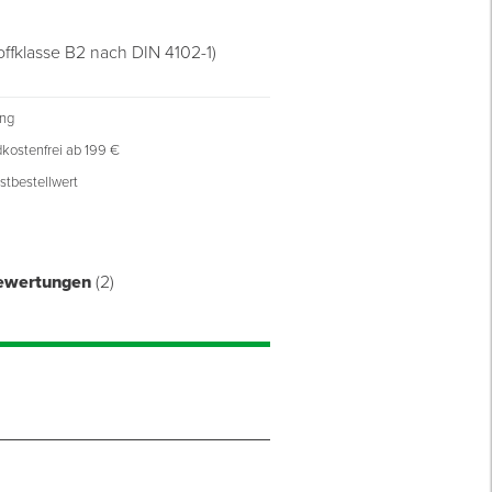
ffklasse B2 nach DIN 4102-1)
.
ung
 12667: 0,035 (W/m*K)
kostenfrei ab 199 €
stbestellwert
ewertungen
(2)