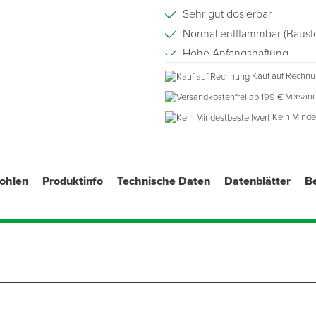
Sehr gut dosierbar
Normal entflammbar (Bausto
Hohe Anfangshaftung
Durchhärtung in nur 30 min
Kauf auf Rechn
Wärmeleitfähigkeit nach EN
Versand
Kein Minde
fohlen
Produktinfo
Technische Daten
Datenblätter
B