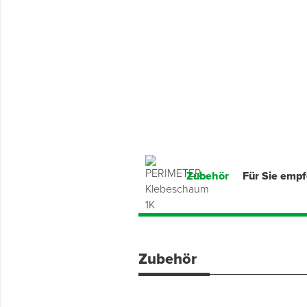
Montage & Montagehilfsmittel
Spenglerwerkzeug
Eimer & Behälter
Zubehör
Für Sie emp
Zubehör