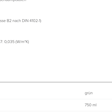
asse B2 nach DIN 4102-1)
67: 0,035 (W/m*K)
grün
750 ml