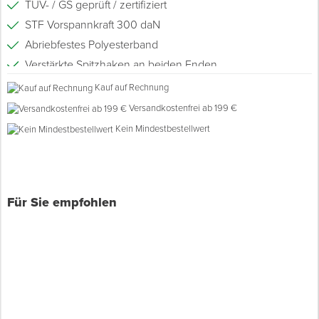
TÜV- / GS geprüft / zertifiziert
STF Vorspannkraft 300 daN
Spenglerwerkzeug
Abriebfestes Polyesterband
Verstärkte Spitzhaken an beiden Enden
Eimer & Behälter
Ergonomische Zugratsche
Kauf auf Rechnung
Versandkostenfrei ab 199 €
Kein Mindestbestellwert
Für Sie empfohlen