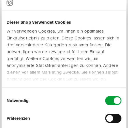
Produkte werden geladen ...
Dieser Shop verwendet Cookies
Wir verwenden Cookies, um Ihnen ein optimales
Einkaufserlebnis zu bieten. Diese Cookies lassen sich in
drei verschiedene Kategorien zusammenfassen. Die
notwendigen werden zwingend für Ihren Einkauf
benötigt. Weitere Cookies verwenden wir, um
anonymisierte Statistiken anfertigen zu können. Andere
dienen vor allem Marketing Zwecke. Sie können selbst
entscheiden welche Cookies Sie zulassen wollen.
Produktinfo
Einwilligungsauswahl
Notwendig
Produktbeschreibung
Zum schnellen und sicheren Verzurren von Ladegut.
Präferenzen
Sowohl das Ratschen- als auch das Bandteil sind mit
verstärkten Spitzhaken versehen, so dass diese leicht an