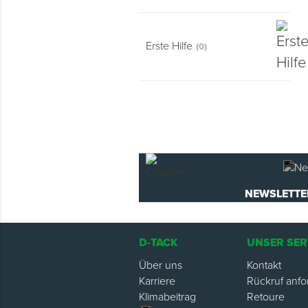
Montage & Montagehilfsmittel
Spenglerwerkzeug
Erste Hilfe
(0)
Eimer & Behälter
NEWSLETTE
D-TACK
UNSER SER
Über uns
Kontakt
Karriere
Rückruf anfo
Klimabeitrag
Retoure