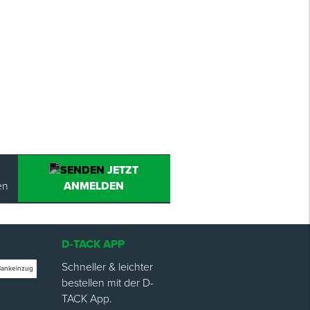
JETZT
en
ANMELDEN
D-TACK APP
Schneller & leichter
Bankeinzug
bestellen mit der D-
TACK App.