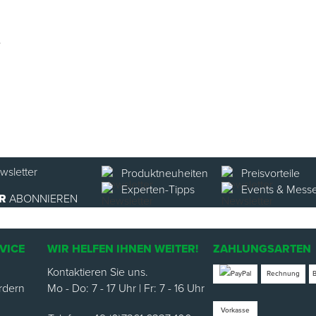
Produktneuheiten
Preisvorteile
Experten-Tipps
Events & Mess
R
ABONNIEREN
VICE
WIR HELFEN IHNEN WEITER!
ZAHLUNGSARTEN
Kontaktieren Sie uns.
Rechnung
rdern
Mo - Do: 7 - 17 Uhr | Fr: 7 - 16 Uhr
Vorkasse