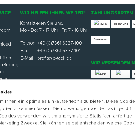
VICE
WIR HELFEN IHNEN WEITER!
ZAHLUNGSARTEN
Kontaktieren Sie uns.
Rechnung
rdern
Mo - Do: 7 - 17 Uhr | Fr: 7 - 16 Uhr
Vorkasse
Telefon
+49 (0)7361 6337-100
nload
Fax
+49 (0)7361 6337-101
ilfen
E-Mail
profis@d-tack.de
WIR VERSENDEN M
Lieferung
ung
echner
*Versand mit Klimabei
ookies
ortal
 Ihnen ein optimales Einkaufserlebnis zu bieten. Diese Cookie
FOLGE UNS
egorien zusammenfassen. Die notwendigen werden zwingend für
 Cookies verwenden wir, um anonymisierte Statistiken anfertige
Marketing Zwecke. Sie können selbst entscheiden welche Cook