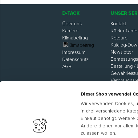
D-TACK
UNSER SER
Über uns
Kontakt
Karriere
Rückruf anfo
Klimabeitrag
Retoure
Katalog-Dow
Newsletter
Impressum
Bemessungsh
Datenschutz
Bestellung / 
AGB
Gewährleist
Verbrauchsr
Hilfe / FAQ
Dieser Shop verwendet C
Lieferanten P
Wir verwenden Cookies, um
in drei verschiedene Kat
Einkauf benötigt. Weitere
Andere dienen vor allem 
zulassen wollen.