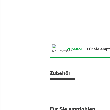
Montage & Montagehilfsmittel
Spenglerwerkzeug
Eimer & Behälter
Zubehör
Für Sie emp
Zubehör
Für Sie empfohlen