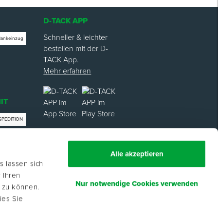
D-TACK APP
Schneller & leichter
Bankeinzug
bestellen mit der D-
TACK App.
Mehr erfahren
IT
SPEDITION
trag
Alle akzeptieren
s lassen sich
 Ihren
Nur notwendige Cookies verwenden
n zu können.
ies Sie