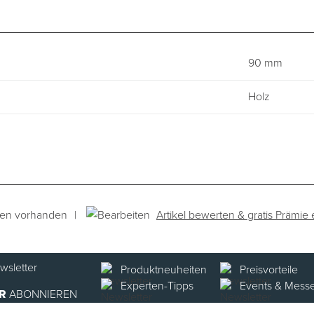
90 mm
Holz
|
Artikel bewerten & gratis Prämie 
gen vorhanden
Produktneuheiten
Preisvorteile
Experten-Tipps
Events & Mess
R
ABONNIEREN