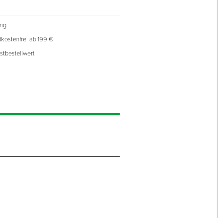
ung
kostenfrei ab 199 €
stbestellwert