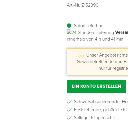
Art.-Nr. Z152390
Übergangsprofile
Ziegelbefestigung & Windsogsicherung
Substrate, Sprossen & Dünger
PU-Pistolen
Dach-Spezialwerkzeug
Mutter- & Flächenspachteln
Sofort lieferbar
Sockelleisten
Schneesicherung & Dachbegehung
Scheren
Traufeln & Rakeln
Versa
innerhalb von
4 h und 41 min
Spachteln
Messwerkzeuge
Unser Angebot richtet
Sägen
Gewerbetreibende und Fac
nur für registri
Tacker
Traufeln & Kellen
EIN KONTO ERSTELLEN
Zangen
Schweißabsorbierender Holz
Feststehende, gehärtete Kl
Zwingen & Klemmen
Solinger Klingenschliff
Drucksprühpumpen