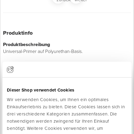
Produktinfo
Produktbeschreibung
Universal-Primer auf Polyurethan-Basis.
Geeignet für Asphalt bzw. Asphaltmembrane, mineralische
Untergründe, Ziegel, Holz, Spanplatten, Sperrholzplatten,
Metalle, galvanische Metalle, Aluminium, Marmor, und
Isolierschäume. Auch geeignet für bituminöse Untergründe.
Dieser Shop verwendet Cookies
Wir verwenden Cookies, um Ihnen ein optimales
Einkaufserlebnis zu bieten. Diese Cookies lassen sich in
Eigenschaften
drei verschiedene Kategorien zusammenfassen. Die
Topfzeit: 10 Minuten
notwendigen werden zwingend für Ihren Einkauf
Optimaler Haftvermittler
benötigt. Weitere Cookies verwenden wir, um
Schnell trocknend