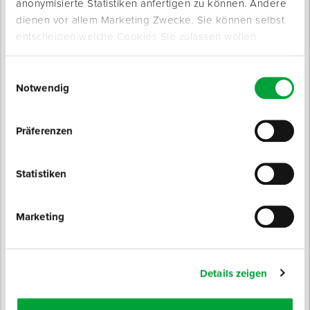
anonymisierte Statistiken anfertigen zu können. Andere
Verbrauch: 0,1 kg/m² - 0,5 kg/m²
dienen vor allem Marketing Zwecke. Sie können selbst
Kein Lösemittel / VOC
entscheiden welche Cookies Sie zulassen wollen.
Prüfung / Zertifikate
Einwilligungsauswahl
Notwendig
Präferenzen
Technische Daten
Statistiken
Inhalt
4 kg
Marketing
Farbe
braun, transparent
Ausführung
Universal 2K
Details zeigen
Verbrauch
100 bis 500 g/m²