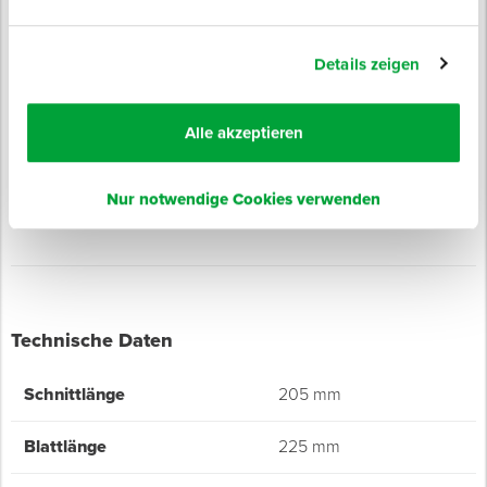
Speziell für den Abbruch
Mit TWIN-CUT Verzahnung
Details zeigen
Long-Life-Blatt aus Bi-Metall
Zähne gefräst und geschränkt
Alle akzeptieren
Hohe Zähigkeit, Arbeitshärte und Lebensdauer
10 Sägeblätter pro Box
Nur notwendige Cookies verwenden
Hergestellt in Deutschland
Technische Daten
Schnittlänge
205 mm
Blattlänge
225 mm