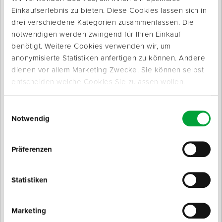
Einkaufserlebnis zu bieten. Diese Cookies lassen sich in
drei verschiedene Kategorien zusammenfassen. Die
notwendigen werden zwingend für Ihren Einkauf
benötigt. Weitere Cookies verwenden wir, um
anonymisierte Statistiken anfertigen zu können. Andere
dienen vor allem Marketing Zwecke. Sie können selbst
Produktinfo
entscheiden welche Cookies Sie zulassen wollen.
Produktbeschreibung
Hochwertiges und breites Hochleistungssäbelsägeblatt aus
Einwilligungsauswahl
speziellem, pulvermetallurgisch hergestelltem ASP-
Notwendig
Werkzeugstahl.
Für präzise und gerade Schnitte durch Stahlrohre, Stahlprofile,
Präferenzen
Buntmetall (3 - 12 mm) und Holz mit Metallanteilen (< 175 mm).
Speziell für den Abbruch hergestellt und bis zu 5x schneller als
herkömmliche Abbruch-Sägeblätter.
Statistiken
Marketing
Eigenschaften