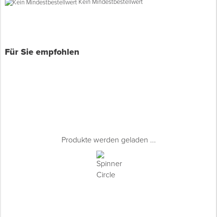
Kein Mindestbestellwert
Spenglerwerkzeug
Eimer & Behälter
Für Sie empfohlen
Produkte werden geladen ...