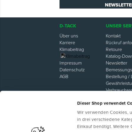
NEWSLETTE
D-TACK
UNSER SER
Über uns
Kontakt
Karriere
Rückruf anfo
Klimabeitrag
Retoure
Katalog-Dow
Newsletter
Impressum
Bemessungsh
Datenschutz
Bestellung / 
AGB
Gewährleist
Verbrauchsr
Hilfe / FAQ
Dieser Shop verwendet C
Lieferanten P
Wir verwenden Cookies, um
in drei verschiedene Kat
Einkauf benötigt. Weitere