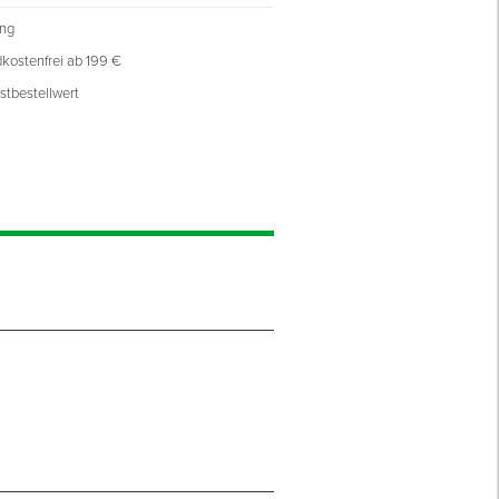
ung
kostenfrei ab 199 €
stbestellwert