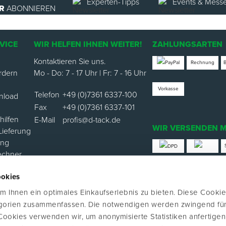
Experten-Tipps
Events & Mess
R
ABONNIEREN
VICE
WIR HELFEN IHNEN WEITER!
ZAHLUNGSARTEN
Kontaktieren Sie uns.
Rechnung
rdern
Mo - Do: 7 - 17 Uhr | Fr: 7 - 16 Uhr
Vorkasse
Telefon
+49 (0)7361 6337-100
nload
Fax
+49 (0)7361 6337-101
ilfen
E-Mail
profis@d-tack.de
WIR VERSENDEN M
Lieferung
ung
echner
*Versand mit Klimabei
ookies
ortal
 Ihnen ein optimales Einkaufserlebnis zu bieten. Diese Cookie
FOLGE UNS
egorien zusammenfassen. Die notwendigen werden zwingend für
 Cookies verwenden wir, um anonymisierte Statistiken anfertige