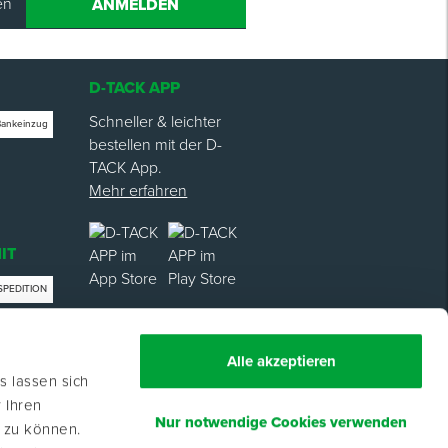
en
ANMELDEN
D-TACK APP
Schneller & leichter
Bankeinzug
bestellen mit der D-
TACK App.
Mehr erfahren
IT
SPEDITION
trag
Alle akzeptieren
s lassen sich
 Ihren
Nur notwendige Cookies verwenden
n zu können.