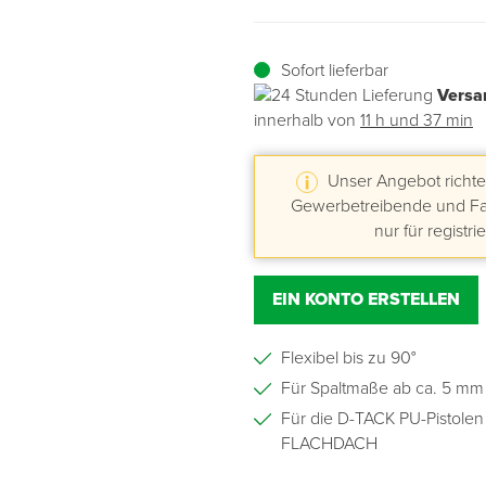
Übergangsprofile
Ziegelbefestigung & Windsogsicherung
Substrate, Sprossen & Dünger
PU-Pistolen
Dach-Spezialwerkzeug
Mutter- & Flächenspachteln
Sofort lieferbar
Versa
Sockelleisten
Schneesicherung & Dachbegehung
Scheren
Traufeln & Rakeln
innerhalb von
11 h und 37 min
Spachteln
Messwerkzeuge
Unser Angebot richtet
Gewerbetreibende und Fac
Sägen
nur für registri
Tacker
EIN KONTO ERSTELLEN
Traufeln & Kellen
Flexibel bis zu 90°
Zangen
Für Spaltmaße ab ca. 5 mm
Für die D-TACK PU-Pistol
Zwingen & Klemmen
FLACHDACH
Drucksprühpumpen