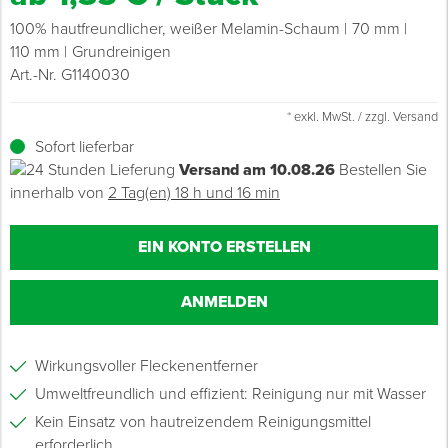
100% hautfreundlicher, weißer Melamin-Schaum
70 mm
Grundierungen
Werkstatt & Baustelle
Fußbodentechnik
Ü
Z
S
P
D
M
Sockelbefestigungen
Putzprofile & Anputzleisten
Flüssigabdichtungen
Tapezieren
Transporthilfen
Kopfschutz
110 mm
Grundreinigen
Art.-Nr. G1140030
Verdünner
Werkzeug & Zubehör
Holz- & Innenausbau
S
S
S
T
Holzboden-Finish
Tapeten & Wandvliese
Spengler- & Klempnerbedarf
Spachteln & Verputzen
Werkzeugaufbewahrung
Schutzanzüge
* exkl. MwSt. / zzgl. Versand
Wand, Fassade & Keller
Lagerräumung: bis zu 70 %
S
M
Sofort lieferbar
Bodenprofile und Leisten
Wärmedämmverbundsysteme (WDVS)
Bohren & Schrauben
Eimer & Behälter
Schutzbrillen
Versand am 10.08.26
Bestellen Sie
innerhalb von
2 Tag(en) 18 h und 16 min
Arbeitsschutz & Bekleidung
Steildach & Flachdach
S
Fußbodentemperierung
Markieren & Messen
Hilfsstoffe
Warnwesten
Wand, Fassade & Keller
T
EIN KONTO ERSTELLEN
Sägen & Hobeln
Überziehschuhe
Werkstatt & Baustelle
T
Schleifen
Bekleidung
ANMELDEN
Werkzeug & Zubehör
Z
Schneiden & Trennen
Wirkungsvoller Fleckenentferner
Z
Umweltfreundlich und effizient: Reinigung nur mit Wasser
Verfugen & Schäumen
Kein Einsatz von hautreizendem Reinigungsmittel
D
erforderlich
Montage & Montagehilfsmittel