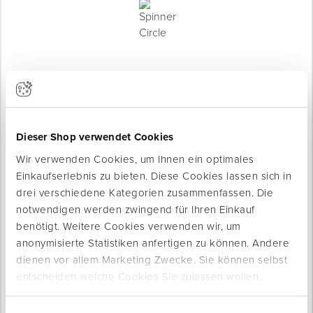
Dieser Shop verwendet Cookies
Wir verwenden Cookies, um Ihnen ein optimales
Einkaufserlebnis zu bieten. Diese Cookies lassen sich in
Produktinfo
drei verschiedene Kategorien zusammenfassen. Die
Produktbeschreibung
notwendigen werden zwingend für Ihren Einkauf
Zur einfachen Entfernung von Verschmutzungen auf glatten
benötigt. Weitere Cookies verwenden wir, um
und harten Oberflächen.
anonymisierte Statistiken anfertigen zu können. Andere
dienen vor allem Marketing Zwecke. Sie können selbst
Entfernt hartnäckige Verschmutzungen wie Absatzstriche auf
entscheiden welche Cookies Sie zulassen wollen.
Fußböden, Fingerabdrücke, festsitzenden Schmutz auf
Kunststoff- und Metalloberflächen, Stift-Markierungen oder