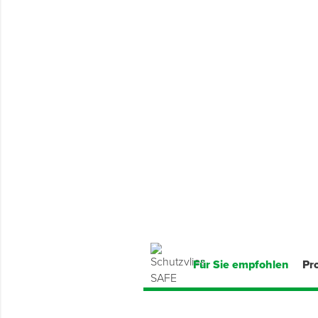
Montage & Montagehilfsmittel
Spenglerwerkzeug
Eimer & Behälter
Für Sie empfohlen
Pr