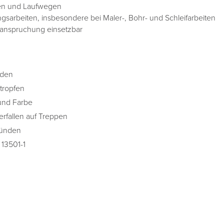
pen und Laufwegen
gsarbeiten, insbesondere bei Maler-, Bohr- und Schleifarbeiten
eanspruchung einsetzbar
nden
tropfen
und Farbe
erfallen auf Treppen
gründen
 13501-1