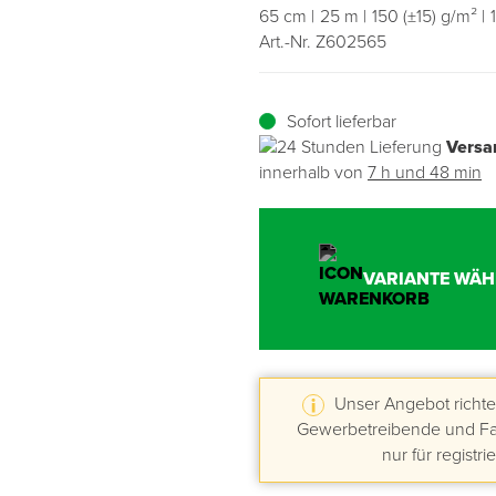
65 cm
25 m
150 (±15) g/m²
Art.-Nr. Z602565
Übergangsprofile
Ziegelbefestigung & Windsogsicherung
Substrate, Sprossen & Dünger
PU-Pistolen
Dach-Spezialwerkzeug
Mutter- & Flächenspachteln
Sockelleisten
Schneesicherung & Dachbegehung
Scheren
Traufeln & Rakeln
Sofort lieferbar
Versa
Spachteln
Messwerkzeuge
innerhalb von
7 h und 48 min
Sägen
Tacker
VARIANTE WÄH
Traufeln & Kellen
Zangen
Unser Angebot richtet
Gewerbetreibende und Fac
Zwingen & Klemmen
nur für registri
Drucksprühpumpen