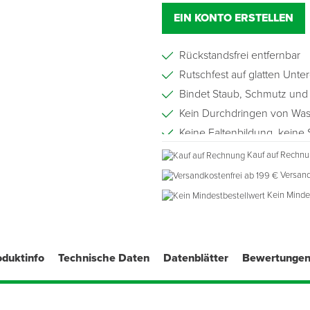
EIN KONTO ERSTELLEN
Rückstandsfrei entfernbar
Rutschfest auf glatten Unt
Bindet Staub, Schmutz und
Kein Durchdringen von Was
Keine Faltenbildung, keine 
Sicherer Halt auf glatten U
Kauf auf Rechn
Brandklasse B
- s1 nach DI
Versand
fl
Kein Minde
oduktinfo
Technische Daten
Datenblätter
Bewertunge