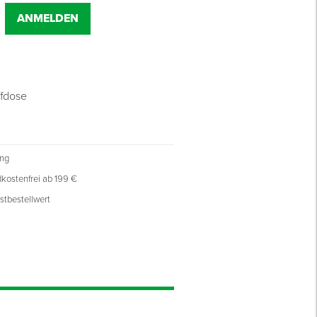
ANMELDEN
ffdose
ung
kostenfrei ab 199 €
stbestellwert