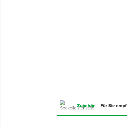
Montage & Montagehilfsmittel
Spenglerwerkzeug
Eimer & Behälter
Zubehör
Für Sie emp