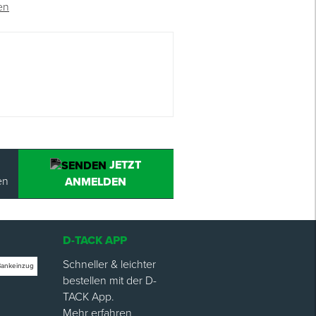
en
JETZT
en
ANMELDEN
D-TACK APP
Schneller & leichter
Bankeinzug
bestellen mit der D-
TACK App.
Mehr erfahren