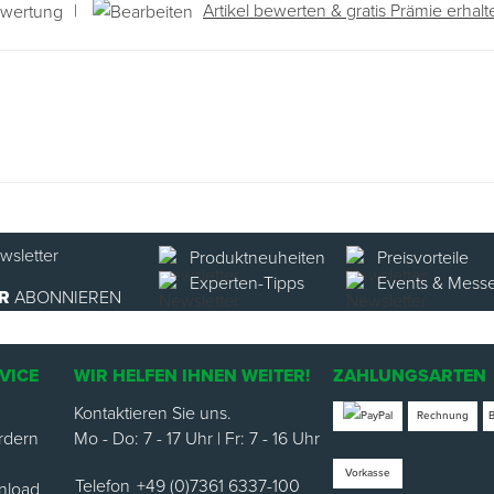
|
Artikel bewerten & gratis Prämie erhalt
ewertung
Produktneuheiten
Preisvorteile
Experten-Tipps
Events & Mess
R
ABONNIEREN
VICE
WIR HELFEN IHNEN WEITER!
ZAHLUNGSARTEN
Kontaktieren Sie uns.
Rechnung
rdern
Mo - Do: 7 - 17 Uhr | Fr: 7 - 16 Uhr
Vorkasse
Telefon
+49 (0)7361 6337-100
nload