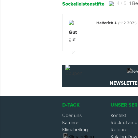
4 / 5
1 B
Sockelleistenstifte
Helferich J.
(11.12.2021)
Gut
gut
NEWSLETTE
D-TACK
UNSER SER
Über uns
Kontakt
Karriere
Rückruf anfo
Klimabeitrag
Retoure
Katalog-Dow