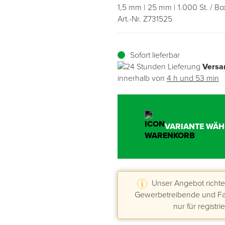
1,5 mm
25 mm
1.000 St. / Bo
Art.-Nr. Z731525
Übergangsprofile
Ziegelbefestigung & Windsogsicherung
Substrate, Sprossen & Dünger
PU-Pistolen
Dach-Spezialwerkzeug
Mutter- & Flächenspachteln
Sockelleisten
Schneesicherung & Dachbegehung
Scheren
Traufeln & Rakeln
Sofort lieferbar
Versa
Spachteln
Messwerkzeuge
innerhalb von
4 h und 53 min
Sägen
Tacker
VARIANTE WÄH
Traufeln & Kellen
Zangen
Unser Angebot richtet
Gewerbetreibende und Fac
Zwingen & Klemmen
nur für registri
Drucksprühpumpen