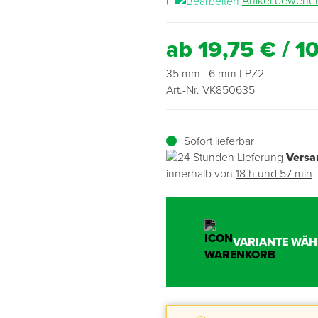
|
Artikel bewerte
Übergangsprofile
Ziegelbefestigung & Windsogsicherung
Substrate, Sprossen & Dünger
PU-Pistolen
Dach-Spezialwerkzeug
Mutter- & Flächenspachteln
ab 19,75 € / 1
Sockelleisten
Schneesicherung & Dachbegehung
Scheren
Traufeln & Rakeln
35 mm
6 mm
PZ2
Art.-Nr. VK850635
Spachteln
Messwerkzeuge
Sägen
Sofort lieferbar
Versa
Tacker
innerhalb von
18 h und 57 min
Traufeln & Kellen
VARIANTE WÄH
Zangen
Zwingen & Klemmen
Drucksprühpumpen