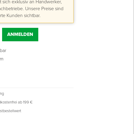
 sich exklusiv an Handwerker,
hbetriebe. Unsere Preise sind
erte Kunden sichtbar.
ANMELDEN
sbar
mm
ung
kostenfrei ab 199 €
stbestellwert