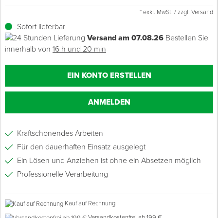
* exkl. MwSt. / zzgl. Versand
Grundierungen
Werkstatt & Baustelle
Holz- & Innenausbau
Ü
Z
S
P
D
M
Sockelbefestigungen
Putzprofile & Anputzleisten
Flüssigabdichtungen
Tapezieren
Transporthilfen
Kopfschutz
Sofort lieferbar
Versand am 07.08.26
Bestellen Sie
Verdünner
Werkzeug & Zubehör
Lagerräumung: bis zu 70 %
S
S
S
T
Holzboden-Finish
Tapeten & Wandvliese
Spengler- & Klempnerbedarf
Spachteln & Verputzen
Werkzeugaufbewahrung
Schutzanzüge
innerhalb von
16 h und 20 min
Wand, Fassade & Keller
Steildach & Flachdach
S
M
Bodenprofile und Leisten
Wärmedämmverbundsysteme (WDVS)
Bohren & Schrauben
Eimer & Behälter
Schutzbrillen
EIN KONTO ERSTELLEN
Arbeitsschutz & Bekleidung
Wand, Fassade & Keller
S
Fußbodentemperierung
Markieren & Messen
Hilfsstoffe
Warnwesten
ANMELDEN
Werkstatt & Baustelle
T
Sägen & Hobeln
Überziehschuhe
Kraftschonendes Arbeiten
Werkzeug & Zubehör
T
Schleifen
Bekleidung
Für den dauerhaften Einsatz ausgelegt
Ein Lösen und Anziehen ist ohne ein Absetzen möglich
Z
Schneiden & Trennen
Professionelle Verarbeitung
Z
Verfugen & Schäumen
Kauf auf Rechnung
D
Montage & Montagehilfsmittel
Versandkostenfrei ab 199 €