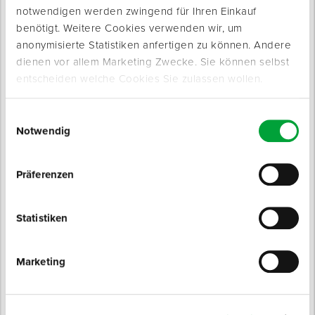
notwendigen werden zwingend für Ihren Einkauf
benötigt. Weitere Cookies verwenden wir, um
anonymisierte Statistiken anfertigen zu können. Andere
dienen vor allem Marketing Zwecke. Sie können selbst
entscheiden welche Cookies Sie zulassen wollen.
Produktinfo
Einwilligungsauswahl
Notwendig
Produktbeschreibung
Extrem robuste Stahlbauknarre.
Präferenzen
Mit einem Werkzeugkörper aus Chrom-Vanadium-Stahl und
einer Oberfläche aus phosphatiertem Mangan ist diese
Statistiken
Stahlbauknarre für viele Einsatzzwecke geeignet. Ideal für den
Gerüst- und Stahlbau.
Marketing
Eigenschaften
Kraftschonendes Arbeiten