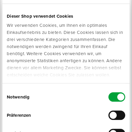
Dieser Shop verwendet Cookies
Wir verwenden Cookies, um Ihnen ein optimales
Einkaufserlebnis zu bieten. Diese Cookies lassen sich in
drei verschiedene Kategorien zusammenfassen. Die
notwendigen werden zwingend für Ihren Einkauf
benötigt. Weitere Cookies verwenden wir, um
anonymisierte Statistiken anfertigen zu können. Andere
Produktinfo
dienen vor allem Marketing Zwecke. Sie können selbst
Produktbeschreibung
entscheiden welche Cookies Sie zulassen wollen.
Top-Produkt zur Reduktion von Staub auf der Baustelle bzw.
zum Sauberhalten von entsprechenden Räumen und
Einwilligungsauswahl
Durchgängen.
Notwendig
Die Staubstopp-Matte besteht aus 30 gestapelten Folien, die
nach oben leicht selbstklebend sind. Bei Betreten der Matte
Präferenzen
werden Staub und Festteile von Schuhsohlen und
Transportgeräten aufgenommen. Bei starker Verunreinigung