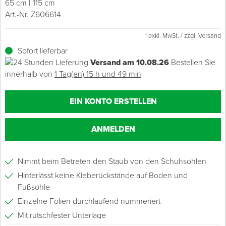
65 cm
115 cm
Art.-Nr. Z606614
Grundierungen
Werkstatt & Baustelle
Fußbodentechnik
Ü
Z
S
P
D
M
Sockelbefestigungen
Putzprofile & Anputzleisten
Flüssigabdichtungen
Tapezieren
Transporthilfen
Kopfschutz
* exkl. MwSt. / zzgl. Versand
Verdünner
Werkzeug & Zubehör
Holz- & Innenausbau
S
S
S
T
Holzboden-Finish
Tapeten & Wandvliese
Spengler- & Klempnerbedarf
Spachteln & Verputzen
Werkzeugaufbewahrung
Schutzanzüge
Sofort lieferbar
Versand am 10.08.26
Bestellen Sie
Wand, Fassade & Keller
Lagerräumung: bis zu 70 %
S
M
innerhalb von
1 Tag(en) 15 h und 49 min
Bodenprofile und Leisten
Wärmedämmverbundsysteme (WDVS)
Bohren & Schrauben
Eimer & Behälter
Schutzbrillen
Arbeitsschutz & Bekleidung
Steildach & Flachdach
S
Fußbodentemperierung
Markieren & Messen
Hilfsstoffe
Warnwesten
EIN KONTO ERSTELLEN
Wand, Fassade & Keller
T
Sägen & Hobeln
Überziehschuhe
ANMELDEN
Werkstatt & Baustelle
T
Schleifen
Bekleidung
Nimmt beim Betreten den Staub von den Schuhsohlen
Werkzeug & Zubehör
Z
Schneiden & Trennen
Hinterlässt keine Kleberückstände auf Boden und
Fußsohle
Z
Verfugen & Schäumen
Einzelne Folien durchlaufend nummeriert
Mit rutschfester Unterlage
D
Montage & Montagehilfsmittel