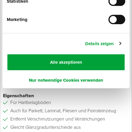
Statistiken
Produktinfo
Marketing
Produktbeschreibung
Finishing-Pad aus hochwertigem Siliciumcarbid.
Details zeigen
Das Superfinishing Pad PRO eignet sich zur schonenden
Reinigung und Aufarbeitung von Hart-, Holz- und
Fliesenböden. Die offene Struktur verhindert ein schnelles
Alle akzeptieren
Zusetzen und ermöglicht auch eine trockene Grundreinigung
stark überpflegter Böden.
Nur notwendige Cookies verwenden
Eigenschaften
​​​​​​Für Hartbelagböden
Auch für Parkett, Laminat, Fliesen und Feinsteinzeug
Entfernt Verschmutzungen und Verstrichungen
Gleicht Glanzgradunterschiede aus