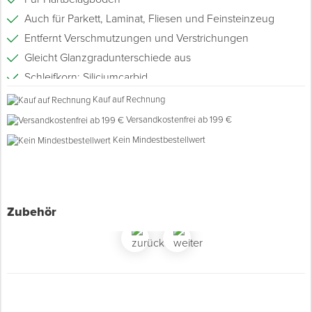
Auch für Parkett, Laminat, Fliesen und Feinsteinzeug
Spenglerwerkzeug
Entfernt Verschmutzungen und Verstrichungen
Gleicht Glanzgradunterschiede aus
Eimer & Behälter
Schleifkorn: Siliciumcarbid
Kauf auf Rechnung
Versandkostenfrei ab 199 €
Kein Mindestbestellwert
Zubehör