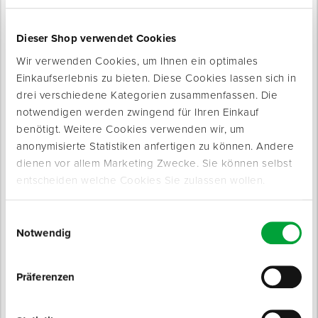
Für Ihre Baustelle
Dieser Shop verwendet Cookies
Wir verwenden Cookies, um Ihnen ein optimales
Einkaufserlebnis zu bieten. Diese Cookies lassen sich in
drei verschiedene Kategorien zusammenfassen. Die
notwendigen werden zwingend für Ihren Einkauf
benötigt. Weitere Cookies verwenden wir, um
anonymisierte Statistiken anfertigen zu können. Andere
Produkte werden geladen ...
dienen vor allem Marketing Zwecke. Sie können selbst
entscheiden welche Cookies Sie zulassen wollen.
Einwilligungsauswahl
Notwendig
Präferenzen