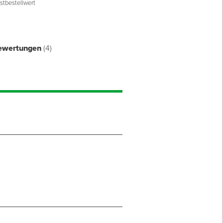
stbestellwert
äß GEG, DIN 4108-7:2026, DIN
340:2020
ewertungen
(4)