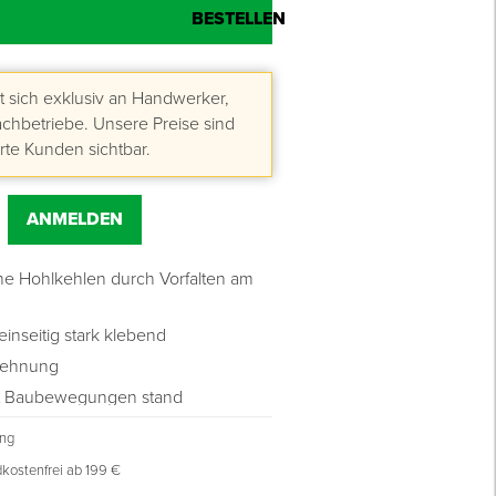
 sich exklusiv an Handwerker,
hbetriebe. Unsere Preise sind
erte Kunden sichtbar.
ANMELDEN
ne Hohlkehlen durch Vorfalten am
einseitig stark klebend
dehnung
ält Baubewegungen stand
ung
kostenfrei ab 199 €
0 bis +30 °C