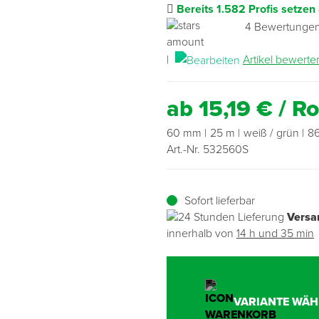
Bereits 1.582 Profis setzen
4 Bewertunge
Übergangsprofile
Ziegelbefestigung & Windsogsicherung
Substrate, Sprossen & Dünger
PU-Pistolen
Dach-Spezialwerkzeug
Mutter- & Flächenspachteln
|
Artikel bewerte
Sockelleisten
Schneesicherung & Dachbegehung
Scheren
Traufeln & Rakeln
ab 15,19 € / Ro
Spachteln
Messwerkzeuge
60 mm
25 m
weiß / grün
8
Sägen
Art.-Nr. 532560S
Tacker
Sofort lieferbar
Traufeln & Kellen
Versa
innerhalb von
14 h und 35 min
Zangen
Zwingen & Klemmen
VARIANTE WÄH
Drucksprühpumpen