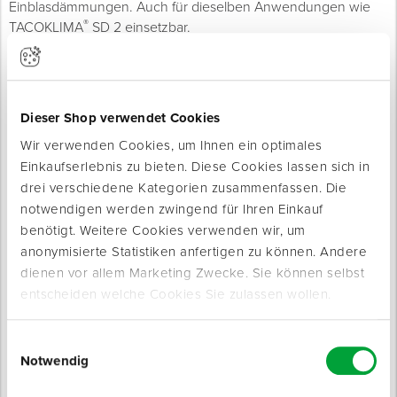
Einblasdämmungen. Auch für dieselben Anwendungen wie
®
TACOKLIMA
SD 2 einsetzbar.
Empfohlen für: Isover, Rockwool, Ursa, Knauf, Superglass und
diverse Einblasdämmungen.
Anwendungsbeispiel:
Dieser Shop verwendet Cookies
Bei einem Neubau oder einer Dachsanierung wird die
Klimamembran vor der Zellulose- oder Einblasdämmung von
Wir verwenden Cookies, um Ihnen ein optimales
innen unterhalb der Sparren angebracht und mechanisch
Einkaufserlebnis zu bieten. Diese Cookies lassen sich in
fixiert.
drei verschiedene Kategorien zusammenfassen. Die
notwendigen werden zwingend für Ihren Einkauf
511550: 1 Rolle = 75 m² // 511503: 1 Rolle = 150 m²
benötigt. Weitere Cookies verwenden wir, um
anonymisierte Statistiken anfertigen zu können. Andere
Eigenschaften
dienen vor allem Marketing Zwecke. Sie können selbst
s
-Wert: ca. 2 m
d
entscheiden welche Cookies Sie zulassen wollen.
Trocknungsreserve gemäß DIN 68800-2:2022
Beachtliches Rücktrocknungspotenzial im Vergleich zu
Einwilligungsauswahl
klassischen Dampfbremsen
Notwendig
Extreme Reißfestigkeit