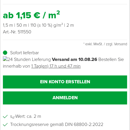
ab 1,15 € / m²
Grundierungen
Werkstatt & Baustelle
Fußbodentechnik
Ü
Z
S
P
D
M
Sockelbefestigungen
Putzprofile & Anputzleisten
Flüssigabdichtungen
Tapezieren
Transporthilfen
Kopfschutz
1,5 m
50 m
110 (± 10 %) g/m²
2 m
Verdünner
Werkzeug & Zubehör
Holz- & Innenausbau
S
S
S
T
Holzboden-Finish
Tapeten & Wandvliese
Spengler- & Klempnerbedarf
Spachteln & Verputzen
Werkzeugaufbewahrung
Schutzanzüge
Art.-Nr. 511550
Wand, Fassade & Keller
Lagerräumung: bis zu 70 %
S
M
Bodenprofile und Leisten
Wärmedämmverbundsysteme (WDVS)
Bohren & Schrauben
Eimer & Behälter
Schutzbrillen
* exkl. MwSt. / zzgl. Versand
Sofort lieferbar
Arbeitsschutz & Bekleidung
Steildach & Flachdach
S
Fußbodentemperierung
Markieren & Messen
Hilfsstoffe
Warnwesten
Versand am 10.08.26
Bestellen Sie
innerhalb von
1 Tag(en) 17 h und 47 min
Wand, Fassade & Keller
T
Sägen & Hobeln
Überziehschuhe
EIN KONTO ERSTELLEN
Werkstatt & Baustelle
T
Schleifen
Bekleidung
ANMELDEN
Werkzeug & Zubehör
Z
Schneiden & Trennen
Z
Verfugen & Schäumen
s
-Wert: ca. 2 m
d
Trocknungsreserve gemäß DIN 68800-2:2022
D
Montage & Montagehilfsmittel