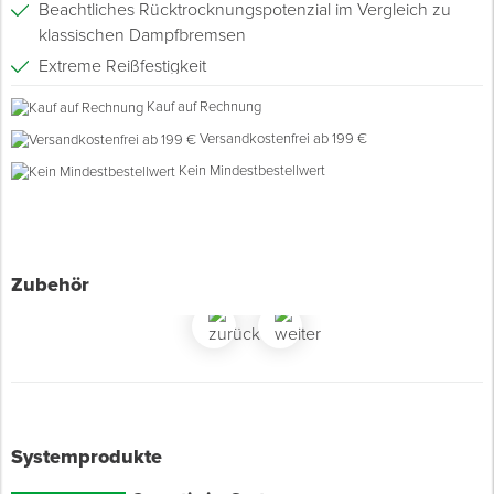
Beachtliches Rücktrocknungspotenzial im Vergleich zu
klassischen Dampfbremsen
Spenglerwerkzeug
Extreme Reißfestigkeit
Für Einblasdämmung geeignet
Kauf auf Rechnung
Eimer & Behälter
Leicht zu verarbeiten durch Rasterung
Versandkostenfrei ab 199 €
Brandverhalten: Klasse E
Kein Mindestbestellwert
Klassifizierung: Typ A gemäß DIN EN 13984:2013
Zubehör
Systemprodukte