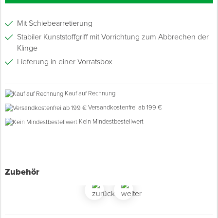
Mit Schiebearretierung
Spenglerwerkzeug
Stabiler Kunststoffgriff mit Vorrichtung zum Abbrechen der
Klinge
Eimer & Behälter
Lieferung in einer Vorratsbox
Kauf auf Rechnung
Versandkostenfrei ab 199 €
Kein Mindestbestellwert
Zubehör