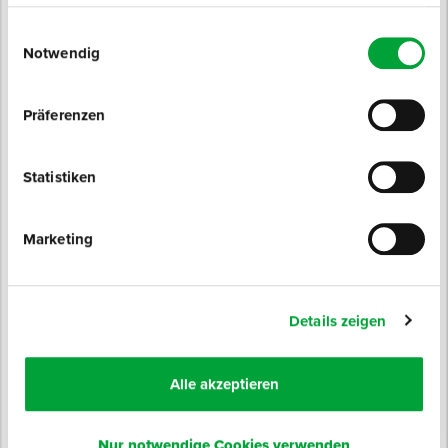
Einwilligungsauswahl
Notwendig
Präferenzen
Statistiken
Produktinfo
Produktbeschreibung
Marketing
Eigenschaften
Details zeigen
Alle akzeptieren
Technische Daten
Nur notwendige Cookies verwenden