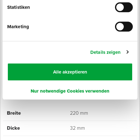
und Lasuren sowie Versiegelungen und weiteren
Statistiken
Beschichtungen.
Marketing
Eigenschaften
90 % Tops
Vulkanisierte Borsten
Details zeigen
Metallstielhalter, montiert
Alle akzeptieren
Nur notwendige Cookies verwenden
Technische Daten
Breite
220 mm
Dicke
32 mm