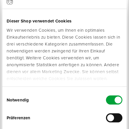
Produkte werden geladen ...
Dieser Shop verwendet Cookies
Wir verwenden Cookies, um Ihnen ein optimales
Einkaufserlebnis zu bieten. Diese Cookies lassen sich in
drei verschiedene Kategorien zusammenfassen. Die
notwendigen werden zwingend für Ihren Einkauf
benötigt. Weitere Cookies verwenden wir, um
anonymisierte Statistiken anfertigen zu können. Andere
dienen vor allem Marketing Zwecke. Sie können selbst
entscheiden welche Cookies Sie zulassen wollen.
Produktinfo
Einwilligungsauswahl
Notwendig
Produktbeschreibung
Helle Chinaborstenmischung.
Präferenzen
Besonders guter Verlauf beim Verarbeiten von allen Lacken