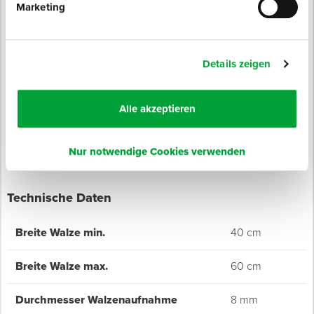
Der Kunststoffgriff ist für Teleskopstäbe geeignet. Mit
Marketing
verstellbaren Außenbügeln.
Details zeigen
Eigenschaften
Bügel aus verzinktem Stahl
Walzenaufnahme: ø 8 mm
Alle akzeptieren
Nur notwendige Cookies verwenden
Technische Daten
Breite Walze min.
40 cm
Breite Walze max.
60 cm
Durchmesser Walzenaufnahme
8 mm