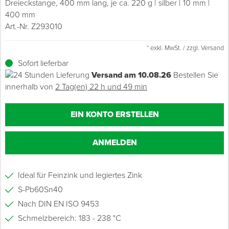
Dreieckstange, 400 mm lang, je ca. 220 g
silber
10 mm
400 mm
Grundierungen
Werkstatt & Baustelle
Fußbodentechnik
Ü
Z
S
P
D
M
Sockelbefestigungen
Putzprofile & Anputzleisten
Flüssigabdichtungen
Tapezieren
Transporthilfen
Kopfschutz
Art.-Nr. Z293010
Verdünner
Werkzeug & Zubehör
Holz- & Innenausbau
S
S
S
T
* exkl. MwSt. / zzgl. Versand
Holzboden-Finish
Tapeten & Wandvliese
Spengler- & Klempnerbedarf
Spachteln & Verputzen
Werkzeugaufbewahrung
Schutzanzüge
Sofort lieferbar
Wand, Fassade & Keller
Lagerräumung: bis zu 70 %
S
M
Versand am 10.08.26
Bestellen Sie
Bodenprofile und Leisten
Wärmedämmverbundsysteme (WDVS)
Bohren & Schrauben
Eimer & Behälter
Schutzbrillen
innerhalb von
2 Tag(en) 22 h und 49 min
Arbeitsschutz & Bekleidung
Steildach & Flachdach
S
Fußbodentemperierung
Markieren & Messen
Hilfsstoffe
Warnwesten
EIN KONTO ERSTELLEN
Wand, Fassade & Keller
T
Sägen & Hobeln
Überziehschuhe
ANMELDEN
Werkstatt & Baustelle
T
Schleifen
Bekleidung
Ideal für Feinzink und legiertes Zink
Werkzeug & Zubehör
Z
Schneiden & Trennen
S-Pb60Sn40
Z
Verfugen & Schäumen
Nach DIN EN ISO 9453
Schmelzbereich: 183 - 238 °C
D
Montage & Montagehilfsmittel