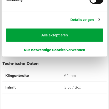
dem Entfernen von hartnäckigen Klebstoffresten.
Passend zum Abzieh-Schaber (Art.-Nr. Z153029).
Details zeigen
Eigenschaften
3 Klingen je Spenderkarton
Material: rostfreier Karbonstahl
Alle akzeptieren
Nur notwendige Cookies verwenden
Technische Daten
Klingenbreite
64 mm
Inhalt
3 St. / Box