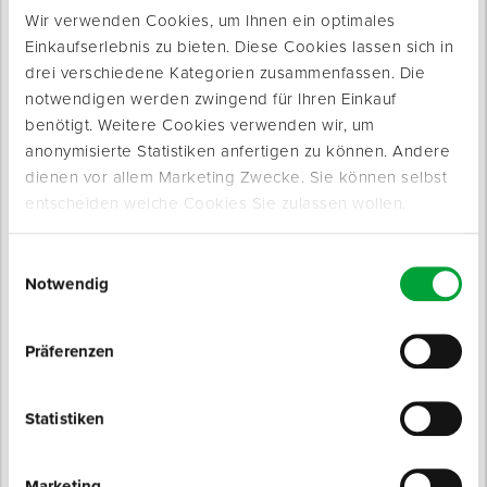
Wir verwenden Cookies, um Ihnen ein optimales
Produkte werden geladen ...
Einkaufserlebnis zu bieten. Diese Cookies lassen sich in
drei verschiedene Kategorien zusammenfassen. Die
notwendigen werden zwingend für Ihren Einkauf
benötigt. Weitere Cookies verwenden wir, um
anonymisierte Statistiken anfertigen zu können. Andere
dienen vor allem Marketing Zwecke. Sie können selbst
entscheiden welche Cookies Sie zulassen wollen.
Einwilligungsauswahl
Notwendig
Produktinfo
Präferenzen
Produktbeschreibung
Ersatzklinge aus rostfreiem Karbonstahl.
Statistiken
Perfekt geeignet für das Abziehen von Farbe und Lack oder
Marketing