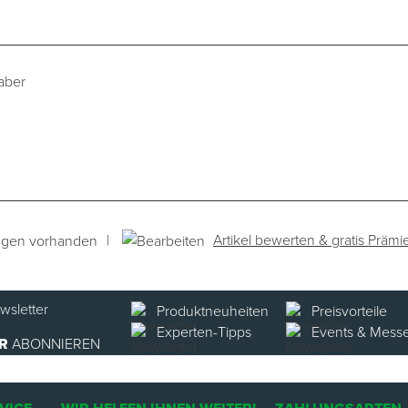
aber
|
Artikel bewerten & gratis Prämi
ngen vorhanden
Produktneuheiten
Preisvorteile
Experten-Tipps
Events & Mess
R
ABONNIEREN