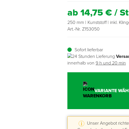
ab 14,75 € / S
Übergangsprofile
Ziegelbefestigung & Windsogsicherung
Substrate, Sprossen & Dünger
PU-Pistolen
Dach-Spezialwerkzeug
Mutter- & Flächenspachteln
250 mm
Kunststoff
inkl. Klin
Sockelleisten
Schneesicherung & Dachbegehung
Scheren
Traufeln & Rakeln
Art.-Nr. Z153050
Spachteln
Messwerkzeuge
Sofort lieferbar
Sägen
Versa
innerhalb von
9 h und 20 min
Tacker
Traufeln & Kellen
VARIANTE WÄH
Zangen
Zwingen & Klemmen
Unser Angebot richtet
Drucksprühpumpen