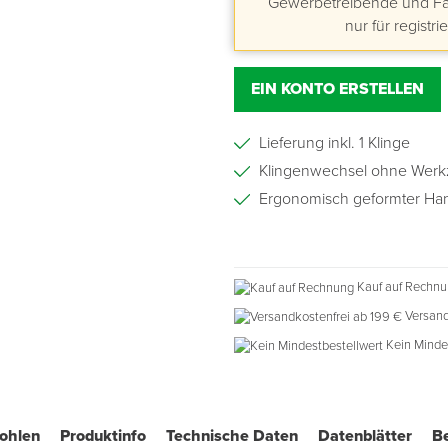
Gewerbetreibende und Fac
nur für registri
EIN KONTO ERSTELLEN
Lieferung inkl. 1 Klinge
Klingenwechsel ohne Wer
Ergonomisch geformter Han
Kauf auf Rechn
Versand
Kein Minde
fohlen
Produktinfo
Technische Daten
Datenblätter
B