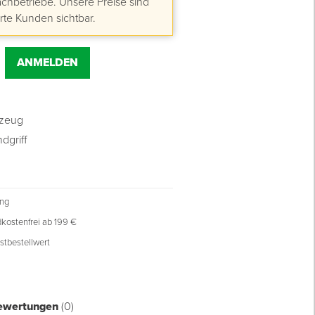
hbetriebe. Unsere Preise sind
erte Kunden sichtbar.
ANMELDEN
kzeug
dgriff
ung
kostenfrei ab 199 €
stbestellwert
ewertungen
(0)