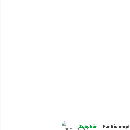
Montage & Montagehilfsmittel
Spenglerwerkzeug
Eimer & Behälter
Zubehör
Für Sie emp