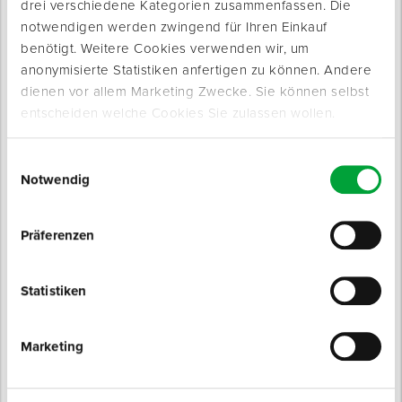
drei verschiedene Kategorien zusammenfassen. Die
notwendigen werden zwingend für Ihren Einkauf
Produkte werden geladen ...
benötigt. Weitere Cookies verwenden wir, um
anonymisierte Statistiken anfertigen zu können. Andere
dienen vor allem Marketing Zwecke. Sie können selbst
entscheiden welche Cookies Sie zulassen wollen.
Einwilligungsauswahl
Notwendig
Präferenzen
Produktinfo
Statistiken
Produktbeschreibung
Großer Anrühreimer zum Einsetzen in einer Rührstation.
Marketing
Ersatz-Eimer zum Anrühren von Spachtelmasse in die