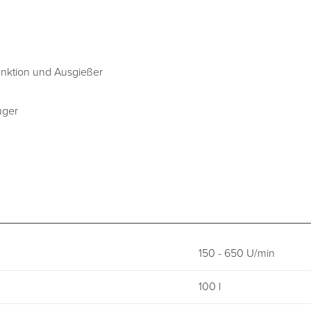
unktion und Ausgießer
uger
150 - 650 U/min
100 l