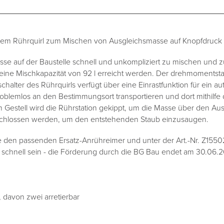
ertem Rührquirl zum Mischen von Ausgleichsmasse auf Knopfdruck 
asse auf der Baustelle schnell und unkompliziert zu mischen und z
ine Mischkapazität von 92 l erreicht werden. Der drehmomentsta
halter des Rührquirls verfügt über eine Einrastfunktion für ein a
problemlos an den Bestimmungsort transportieren und dort mithilfe 
am Gestell wird die Rührstation gekippt, um die Masse über den Au
schlossen werden, um den entstehenden Staub einzusaugen.
ie den passenden Ersatz-Anrühreimer und unter der Art.-Nr. Z155
 schnell sein - die Förderung durch die BG Bau endet am 30.06.
, davon zwei arretierbar