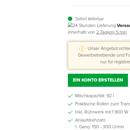
Übergangsprofile
Ziegelbefestigung & Windsogsicherung
Substrate, Sprossen & Dünger
PU-Pistolen
Dach-Spezialwerkzeug
Mutter- & Flächenspachteln
Sofort lieferbar
Versa
Sockelleisten
Schneesicherung & Dachbegehung
Scheren
Traufeln & Rakeln
innerhalb von
2 Tag(en) 5 min
Spachteln
Messwerkzeuge
Unser Angebot richtet
Gewerbetreibende und Fac
Sägen
nur für registri
Tacker
EIN KONTO ERSTELLEN
Traufeln & Kellen
Mischkapazität: 92 l
Zangen
Praktische Rollen zum Trans
Inkl. Rührwerk mit 1.900 W
Zwingen & Klemmen
Anlaufdrehzahl:
1. Gang: 150 - 300 U/min
Drucksprühpumpen