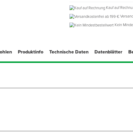
2. Gang: 300 - 650 U/min
Kauf auf Rechn
Aufnahme: M14
Versand
Sichere Entleerung durch K
Kein Minde
Kabellänge: 4 m
Anschlussmöglichkeit für B
fohlen
Produktinfo
Technische Daten
Datenblätter
B