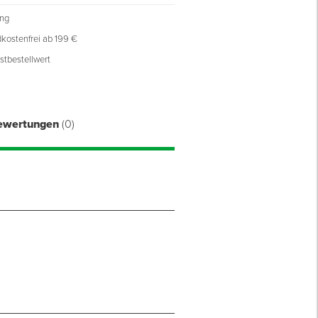
ung
kostenfrei ab 199 €
stbestellwert
ewertungen
(0)