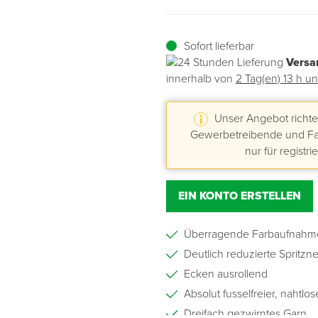
Übergangsprofile
Ziegelbefestigung & Windsogsicherung
Substrate, Sprossen & Dünger
PU-Pistolen
Dach-Spezialwerkzeug
Mutter- & Flächenspachteln
Sofort lieferbar
Versa
Sockelleisten
Schneesicherung & Dachbegehung
Scheren
Traufeln & Rakeln
innerhalb von
2 Tag(en) 13 h u
Spachteln
Messwerkzeuge
Unser Angebot richtet
Gewerbetreibende und Fac
Sägen
nur für registri
Tacker
EIN KONTO ERSTELLEN
Traufeln & Kellen
Überragende Farbaufnahme
Zangen
Deutlich reduzierte Spritzn
Ecken ausrollend
Zwingen & Klemmen
Absolut fusselfreier, nahtl
Dreifach gezwirntes Garn
Drucksprühpumpen