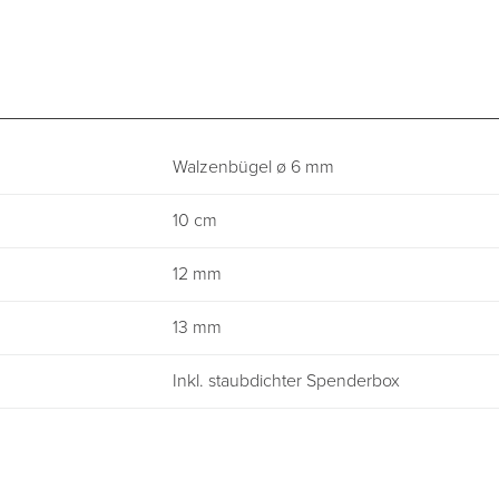
Walzenbügel ø 6 mm
10 cm
12 mm
13 mm
Inkl. staubdichter Spenderbox