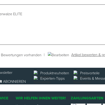
perwalze ELITE
|
Artikel bewerten & gr
e Bewertungen vorhanden
Produktneuheiten
Preisvorteile
Experten-Tipps
Events & Mess
R
ABONNIEREN
VICE
WIR HELFEN IHNEN WEITER!
ZAHLUNGSARTEN