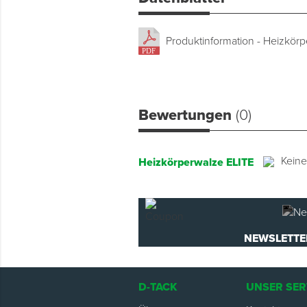
Produktinformation - Heizkör
Bewertungen
(0)
Kein
Heizkörperwalze ELITE
NEWSLETTE
D-TACK
UNSER SER