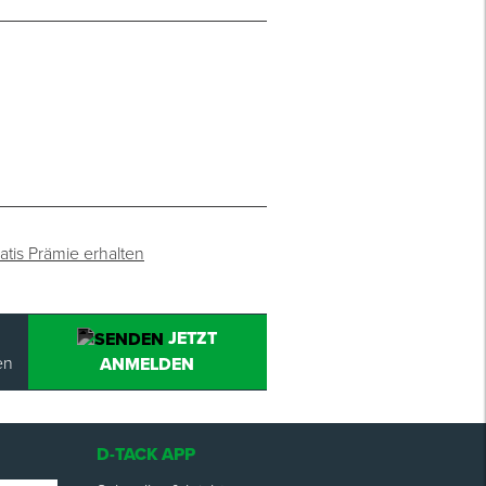
atis Prämie erhalten
JETZT
en
ANMELDEN
D-TACK APP