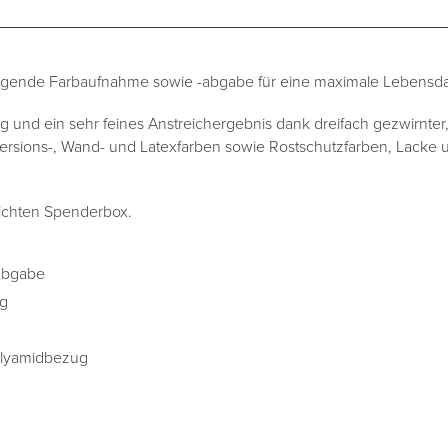
ragende Farbaufnahme sowie -abgabe für eine maximale Lebensda
und ein sehr feines Anstreichergebnis dank dreifach gezwirnter,
persions-, Wand- und Latexfarben sowie Rostschutzfarben, Lacke u
bdichten Spenderbox.
abgabe
ng
Polyamidbezug