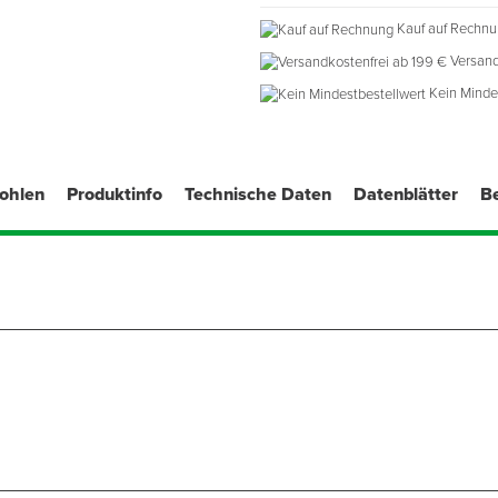
Für 6 mm Walzenbügel
Kauf auf Rechn
Hergestellt in Deutschland
Versand
Kein Minde
fohlen
Produktinfo
Technische Daten
Datenblätter
B