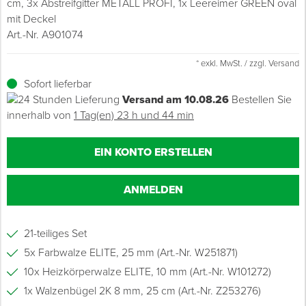
cm, 3x Abstreifgitter METALL PROFI, 1x Leereimer GREEN oval
mit Deckel
Grundierungen
Werkstatt & Baustelle
Fußbodentechnik
Ü
Z
S
P
D
M
Sockelbefestigungen
Putzprofile & Anputzleisten
Flüssigabdichtungen
Tapezieren
Transporthilfen
Kopfschutz
Art.-Nr. A901074
Verdünner
Werkzeug & Zubehör
Holz- & Innenausbau
S
S
S
T
* exkl. MwSt. / zzgl. Versand
Holzboden-Finish
Tapeten & Wandvliese
Spengler- & Klempnerbedarf
Spachteln & Verputzen
Werkzeugaufbewahrung
Schutzanzüge
Sofort lieferbar
Wand, Fassade & Keller
Lagerräumung: bis zu 70 %
S
M
Versand am 10.08.26
Bestellen Sie
Bodenprofile und Leisten
Wärmedämmverbundsysteme (WDVS)
Bohren & Schrauben
Eimer & Behälter
Schutzbrillen
innerhalb von
1 Tag(en) 23 h und 44 min
Arbeitsschutz & Bekleidung
Steildach & Flachdach
S
Fußbodentemperierung
Markieren & Messen
Hilfsstoffe
Warnwesten
EIN KONTO ERSTELLEN
Wand, Fassade & Keller
T
Sägen & Hobeln
Überziehschuhe
ANMELDEN
Werkstatt & Baustelle
T
Schleifen
Bekleidung
21-teiliges Set
Werkzeug & Zubehör
Z
Schneiden & Trennen
5x Farbwalze ELITE, 25 mm (Art.-Nr. W251871)
Z
Verfugen & Schäumen
10x Heizkörperwalze ELITE, 10 mm (Art.-Nr. W101272)
1x Walzenbügel 2K 8 mm, 25 cm (Art.-Nr. Z253276)
D
Montage & Montagehilfsmittel