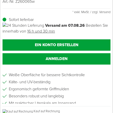
Art.-Nr. Z260065w
Grundierungen
Werkstatt & Baustelle
Holz- & Innenausbau
Ü
Z
S
P
D
M
Sockelbefestigungen
Putzprofile & Anputzleisten
Flüssigabdichtungen
Tapezieren
Transporthilfen
Kopfschutz
* exkl. MwSt. / zzgl. Versand
Sofort lieferbar
Verdünner
Werkzeug & Zubehör
Lagerräumung: bis zu 70 %
S
S
S
T
Holzboden-Finish
Tapeten & Wandvliese
Spengler- & Klempnerbedarf
Spachteln & Verputzen
Werkzeugaufbewahrung
Schutzanzüge
Versand am 07.08.26
Bestellen Sie
innerhalb von
16 h und 30 min
Wand, Fassade & Keller
Steildach & Flachdach
S
M
Bodenprofile und Leisten
Wärmedämmverbundsysteme (WDVS)
Bohren & Schrauben
Eimer & Behälter
Schutzbrillen
EIN KONTO ERSTELLEN
Arbeitsschutz & Bekleidung
Wand, Fassade & Keller
S
Fußbodentemperierung
Markieren & Messen
Hilfsstoffe
Warnwesten
ANMELDEN
Werkstatt & Baustelle
T
Sägen & Hobeln
Überziehschuhe
Werkzeug & Zubehör
T
Weiße Oberfläche für bessere Sichtkontrolle
Schleifen
Bekleidung
Kälte- und UV-beständig
Z
Schneiden & Trennen
Ergonomisch geformte Griffmulden
Besonders robust und langlebig
Z
Verfugen & Schäumen
Mit praktischer Literskala am Innenrand
Hergestellt in Deutschland
Kauf auf Rechnung
D
Montage & Montagehilfsmittel