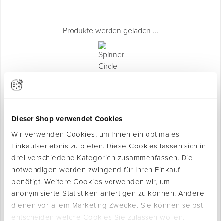
Produkte werden geladen ...
Dieser Shop verwendet Cookies
Wir verwenden Cookies, um Ihnen ein optimales
Einkaufserlebnis zu bieten. Diese Cookies lassen sich in
drei verschiedene Kategorien zusammenfassen. Die
notwendigen werden zwingend für Ihren Einkauf
Produktinfo
benötigt. Weitere Cookies verwenden wir, um
Produktbeschreibung
anonymisierte Statistiken anfertigen zu können. Andere
Der weiße Mörtelkübel überzeugt durch seine funktionale
dienen vor allem Marketing Zwecke. Sie können selbst
Farbe, die eine klare Sicht auf Material und Mischverhältnisse
entscheiden welche Cookies Sie zulassen wollen.