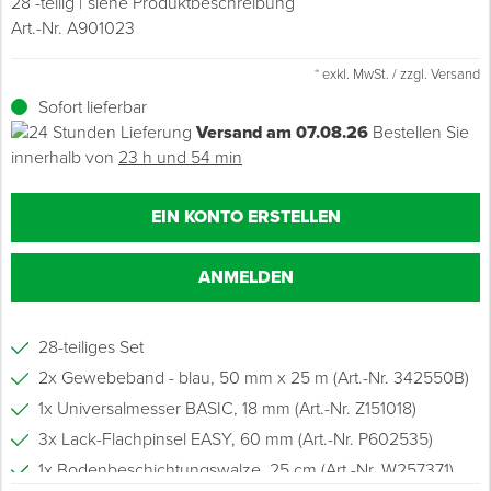
28 -teilig
siehe Produktbeschreibung
Art.-Nr. A901023
Grundierungen
Fußbodentechnik
Werkzeug & Zubehör
Ü
Z
S
P
D
M
Sockelbefestigungen
Putzprofile & Anputzleisten
Flüssigabdichtungen
Tapezieren
Transporthilfen
Kopfschutz
Sockelleisten verkleben
* exkl. MwSt. / zzgl. Versand
Verdünner
Konstruktiver Holzbau
Winddichtbahnen
S
S
S
T
Holzboden-Finish
Tapeten & Wandvliese
Spengler- & Klempnerbedarf
Spachteln & Verputzen
Werkzeugaufbewahrung
Schutzanzüge
Werkstatt & Baustelle
Sofort lieferbar
Versand am 07.08.26
Bestellen Sie
Putze & WDVS
Wand, Fassade & Keller
S
M
innerhalb von
23 h und 54 min
Bodenprofile und Leisten
Wärmedämmverbundsysteme (WDVS)
Bohren & Schrauben
Eimer & Behälter
Schutzbrillen
Reinigen & Entsorgen
Spenglerbedarf
Arbeitsschutz & Bekleidung
S
Fußbodentemperierung
Markieren & Messen
Hilfsstoffe
Warnwesten
Luft- & Winddichte Flächen
EIN KONTO ERSTELLEN
Trocken- & Innenausbau
T
Sägen & Hobeln
Überziehschuhe
PU-Schäume
ANMELDEN
Werkzeug & Zubehör
T
Schleifen
Bekleidung
28-teiliges Set
Abdecken & Schützen
Z
2x Gewebeband - blau, 50 mm x 25 m (Art.-Nr. 342550B)
Schneiden & Trennen
1x Universalmesser BASIC, 18 mm (Art.-Nr. Z151018)
Untergrund vorbereiten
Z
Verfugen & Schäumen
3x Lack-Flachpinsel EASY, 60 mm (Art.-Nr. P602535)
1x Bodenbeschichtungswalze, 25 cm (Art.-Nr. W257371)
D
Montage & Montagehilfsmittel