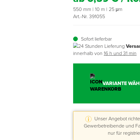
550 mm
10 m
25 μm
Übergangsprofile
Ziegelbefestigung & Windsogsicherung
Substrate, Sprossen & Dünger
PU-Pistolen
Dach-Spezialwerkzeug
Mutter- & Flächenspachteln
Art.-Nr. 391055
Sockelleisten
Schneesicherung & Dachbegehung
Scheren
Traufeln & Rakeln
Sofort lieferbar
Spachteln
Messwerkzeuge
Versa
innerhalb von
16 h und 31 min
Sägen
Tacker
VARIANTE WÄH
Traufeln & Kellen
Zangen
Unser Angebot richtet
Zwingen & Klemmen
Gewerbetreibende und Fac
nur für registri
Drucksprühpumpen