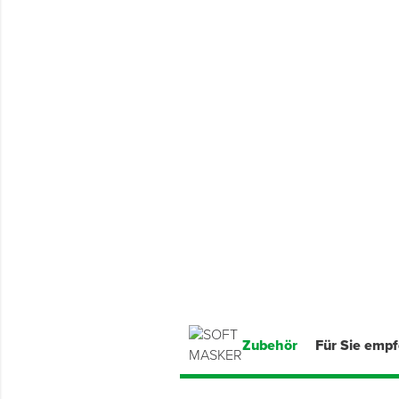
Montage & Montagehilfsmittel
Spenglerwerkzeug
Eimer & Behälter
Zubehör
Für Sie emp