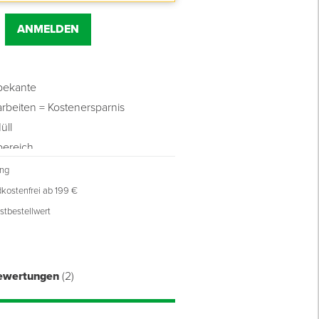
ANMELDEN
ebekante
rbeiten = Kostenersparnis
üll
bereich
ung
kostenfrei ab 199 €
stbestellwert
ewertungen
(2)