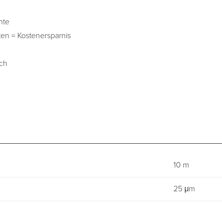
nte
ten = Kostenersparnis
ch
10 m
25 μm