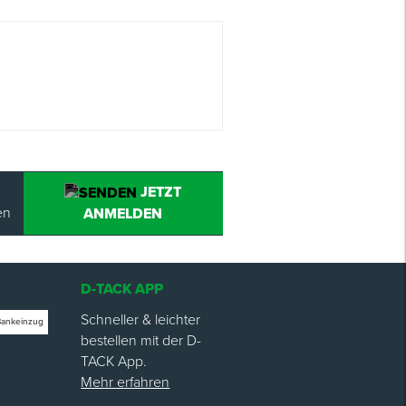
JETZT
en
ANMELDEN
D-TACK APP
Schneller & leichter
Bankeinzug
bestellen mit der D-
TACK App.
Mehr erfahren