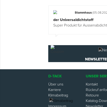
Stammhaus
(05.08.202
der Universaldichtstoff
Super Produkt für Aussenabdicht
NEWSLETTE
D-TACK
UNSER SER
Über uns
Kontakt
Karriere
Rückruf anfo
Klimabeitrag
Retoure
Katalog-Dow
Newsletter
Impressum