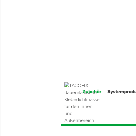
Montage & Montagehilfsmittel
Spenglerwerkzeug
Eimer & Behälter
Zubehör
Systemprod