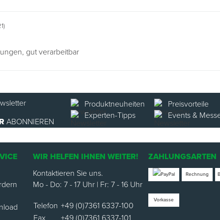
1)
ungen, gut verarbeitbar
Produktneuheiten
Preisvorteile
Experten-Tipps
Events & Mess
R
ABONNIEREN
VICE
WIR HELFEN IHNEN WEITER!
ZAHLUNGSARTEN
Kontaktieren Sie uns.
Rechnung
rdern
Mo - Do: 7 - 17 Uhr | Fr: 7 - 16 Uhr
Vorkasse
Telefon
+49 (0)7361 6337-100
nload
Fax
+49 (0)7361 6337-101