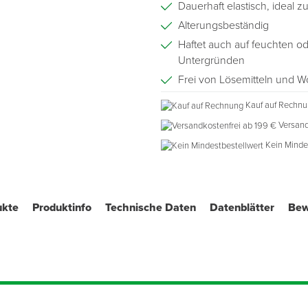
Dauerhaft elastisch, ideal 
Alterungsbeständig
Haftet auch auf feuchten ode
Untergründen
Frei von Lösemitteln und W
Hohe Anfangsklebkraft
Kauf auf Rechn
Schnelle Hautbildung
Versand
Teer- und bitumenverträgli
Kein Minde
Luftdichte Verklebung gem.
RAL-GZ 695
RAL-konforme Verklebung b
ukte
Produktinfo
Technische Daten
Datenblätter
Bew
Geeignet als Nageldichtung