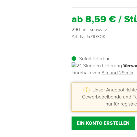
Übergangsprofile
Ziegelbefestigung & Windsogsicherung
Substrate, Sprossen & Dünger
PU-Pistolen
Dach-Spezialwerkzeug
Mutter- & Flächenspachteln
ab 8,59 € / St
Sockelleisten
Schneesicherung & Dachbegehung
Scheren
Traufeln & Rakeln
290 ml
schwarz
Art.-Nr. 571030K
Spachteln
Messwerkzeuge
Sofort lieferbar
Sägen
Versa
innerhalb von
8 h und 29 min
Tacker
Traufeln & Kellen
Unser Angebot richtet
Gewerbetreibende und Fac
nur für registri
Zangen
Zwingen & Klemmen
EIN KONTO ERSTELLEN
Drucksprühpumpen