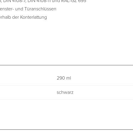
, DIN 4108-7, DIN 4108-11 und RAL-GZ 695
enster- und Türanschlüssen
rhalb der Konterlattung
290 ml
schwarz