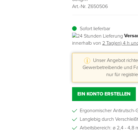
Art.-Nr. Z650506
Übergangsprofile
Ziegelbefestigung & Windsogsicherung
Substrate, Sprossen & Dünger
PU-Pistolen
Dach-Spezialwerkzeug
Mutter- & Flächenspachteln
Sofort lieferbar
Sockelleisten
Schneesicherung & Dachbegehung
Scheren
Traufeln & Rakeln
Versa
innerhalb von
2 Tag(en) 4 h un
Spachteln
Messwerkzeuge
Sägen
Unser Angebot richtet
Gewerbetreibende und Fac
nur für registri
Tacker
Traufeln & Kellen
EIN KONTO ERSTELLEN
Zangen
Ergonomischer Antirutsch-Gr
Langlebig durch Verschleiß
Zwingen & Klemmen
Arbeitsbereich: ø 2,4 - 4,8
Drucksprühpumpen