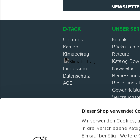
NEWSLETTE
D-TACK
UNSER SER
Über uns
Kontakt
Karriere
Rückruf anfo
Klimabeitrag
Retoure
Katalog-Dow
Newsletter
Impressum
Bemessungsh
Datenschutz
Bestellung / 
AGB
Gewährleist
Verbrauchsr
Hilfe / FAQ
Dieser Shop verwendet C
Lieferanten P
Wir verwenden Cookies, um
in drei verschiedene Kat
Einkauf benötigt. Weitere