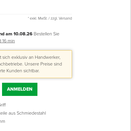
* exkl. MwSt. / zzgl. Versand
nd am 10.08.26
Bestellen Sie
d 16 min
 sich exklusiv an Handwerker,
hbetriebe. Unsere Preise sind
erte Kunden sichtbar.
ANMELDEN
iff
teile aus Schmiedestahl
 mm