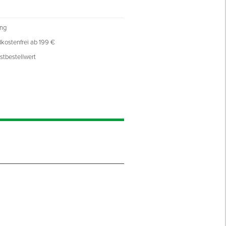
ung
kostenfrei ab 199 €
stbestellwert