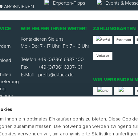
Experten-Tipps
Events & Mess
R
ABONNIEREN
VICE
WIR HELFEN IHNEN WEITER!
ZAHLUNGSARTEN
Kontaktieren Sie uns.
Rechnung
rdern
Mo - Do: 7 - 17 Uhr | Fr: 7 - 16 Uhr
Vorkasse
Telefon
+49 (0)7361 6337-100
nload
Fax
+49 (0)7361 6337-101
ilfen
E-Mail
profis@d-tack.de
WIR VERSENDEN M
Lieferung
ung
echner
*Versand mit Klimabei
ookies
ortal
 Ihnen ein optimales Einkaufserlebnis zu bieten. Diese Cookie
FOLGE UNS
egorien zusammenfassen. Die notwendigen werden zwingend für
 Cookies verwenden wir, um anonymisierte Statistiken anfertige