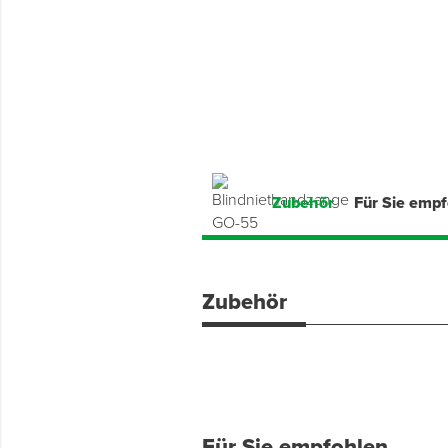
Montage & Montagehilfsmittel
Spenglerwerkzeug
Eimer & Behälter
Zubehör
Für Sie emp
Zubehör
Für Sie empfohlen