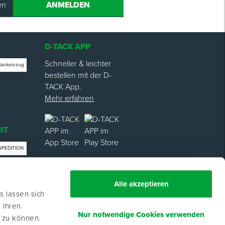
en
ANMELDEN
D-TACK APP
Schneller & leichter
Bankeinzug
bestellen mit der D-
TACK App.
Mehr erfahren
IT
SPEDITION
trag
Alle akzeptieren
s lassen sich
 Ihren
Nur notwendige Cookies verwenden
n zu können.