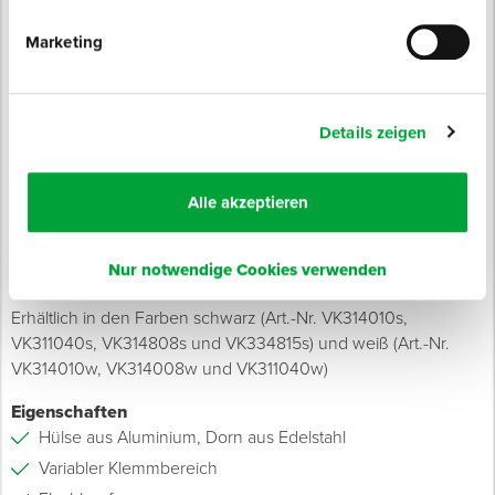
Produktinfo
Marketing
Produktbeschreibung
Zur Herstellung fester Verbindungen zweiteiliger Werkstoffe.
Geeignet zur dauerhaften und festen Verbindung zweiteiliger
Details zeigen
Materialien wie Blech- oder Kunststoffteile. Durch den
variablen Klemmbereich können mit der
Mehrbereichsblindniete mehrere Einsatzbereiche /
Alle akzeptieren
Materialkombinationen abgedeckt werden. Einsetzbar im
Innen- und Außenbereich.
Nur notwendige Cookies verwenden
Erhältlich in den Farben schwarz (Art.-Nr. VK314010s,
VK311040s, VK314808s und VK334815s) und weiß (Art.-Nr.
VK314010w, VK314008w und VK311040w)
Eigenschaften
Hülse aus Aluminium, Dorn aus Edelstahl
Variabler Klemmbereich