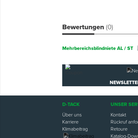
Bewertungen
(0)
Mehrbereichsblindniete AL / ST
NEWSLETTE
D-TACK
UNSER SER
Über uns
Kontakt
Karriere
Rückruf anfo
Klimabeitrag
Retoure
Katalog-Dow