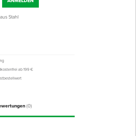
ANMELDEN
aus Stahl
ung
kostenfrei ab 199 €
stbestellwert
ewertungen
(0)