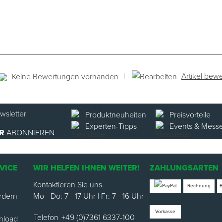
|
Artikel bewe
Keine Bewertungen vorhanden
Produktneuheiten
Preisvorteile
Experten-Tipps
Events & Mess
R
ABONNIEREN
VICE
WIR HELFEN IHNEN WEITER!
ZAHLUNGSARTEN
Kontaktieren Sie uns.
Rechnung
rdern
Mo - Do: 7 - 17 Uhr | Fr: 7 - 16 Uhr
Vorkasse
Telefon
+49 (0)7361 6337-100
nload