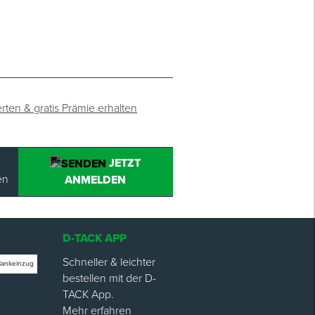
rten & gratis Prämie erhalten
JETZT
en
ANMELDEN
D-TACK APP
Schneller & leichter
Bankeinzug
bestellen mit der D-
TACK App.
Mehr erfahren