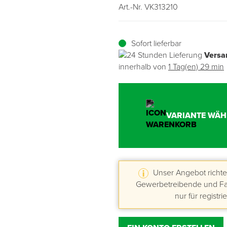
Art.-Nr. VK313210
Übergangsprofile
Ziegelbefestigung & Windsogsicherung
Substrate, Sprossen & Dünger
PU-Pistolen
Dach-Spezialwerkzeug
Mutter- & Flächenspachteln
Sofort lieferbar
Sockelleisten
Schneesicherung & Dachbegehung
Scheren
Traufeln & Rakeln
Versa
innerhalb von
1 Tag(en) 29 min
Spachteln
Messwerkzeuge
Sägen
VARIANTE WÄH
Tacker
Traufeln & Kellen
Unser Angebot richtet
Zangen
Gewerbetreibende und Fac
nur für registri
Zwingen & Klemmen
Drucksprühpumpen