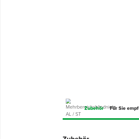
Montage & Montagehilfsmittel
Spenglerwerkzeug
Eimer & Behälter
Zubehör
Für Sie emp
Zubehör