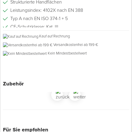
Strukturierte Handflächen
Leistungsindex: 4102X nach EN 388
Spenglerwerkzeug
Typ A nach EN ISO 374-1 + 5
CE-Schutzklasse: Kat. III
Eimer & Behälter
Lebensmittelecht
Kauf auf Rechnung
Reißfestes Nitril, frei von Silikon
Versandkostenfrei ab 199 €
Kein Mindestbestellwert
Zubehör
Für Sie empfohlen