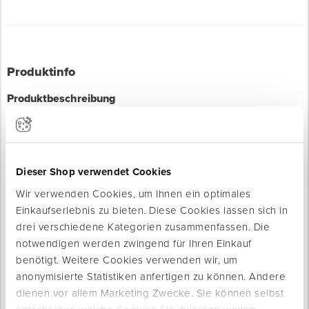
Produktinfo
Produktbeschreibung
Universeller Feinstrick-Montagehandschuh.
Aus Polyester, mit Nitril-Beschichtung an den Handflächen.
Sehr hohe Griffigkeit auch bei Feuchtigkeit, Öl und Fett. Hoher
Dieser Shop verwendet Cookies
Tragekomfort und atmungsaktiver Handrücken. Universell für
Malerarbeiten, zur Montage oder für allgemeine
Wir verwenden Cookies, um Ihnen ein optimales
Handwerksarbeiten.
Einkaufserlebnis zu bieten. Diese Cookies lassen sich in
drei verschiedene Kategorien zusammenfassen. Die
Die Farbe des Bundes zeigt die Größe des Handschuhs.
notwendigen werden zwingend für Ihren Einkauf
benötigt. Weitere Cookies verwenden wir, um
Eigenschaften
anonymisierte Statistiken anfertigen zu können. Andere
Atmungsaktiver Handrücken
dienen vor allem Marketing Zwecke. Sie können selbst
Universell einsetzbar