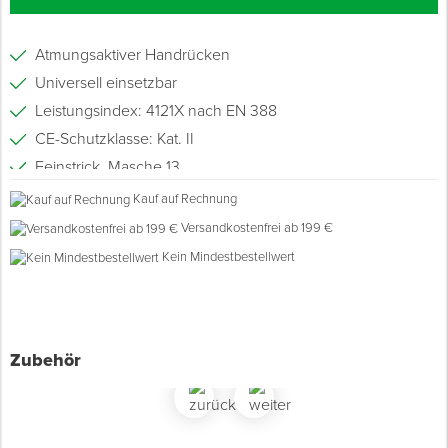
Spenglerwerkzeug
Atmungsaktiver Handrücken
Universell einsetzbar
Eimer & Behälter
Leistungsindex: 4121X nach EN 388
CE-Schutzklasse: Kat. II
Feinstrick, Masche 13
Kauf auf Rechnung
Versandkostenfrei ab 199 €
Kein Mindestbestellwert
Zubehör