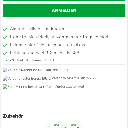
ANMELDEN
Spenglerwerkzeug
Eimer & Behälter
Atmungsaktiver Handrücken
Hohe Reißfestigkeit, hervorragender Tragekomfort
Extrem guter Grip, auch bei Feuchtigkeit
Leistungsindex: 4131X nach EN 388
CE-Schutzklasse: Kat. II
Feinstrick, Masche 15
Kauf auf Rechnung
Versandkostenfrei ab 199 €
Kein Mindestbestellwert
Zubehör