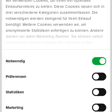
Eigenschaften
Wir verwenden Cookies, um Ihnen ein optimales
Atmungsaktiver Handrücken
Einkaufserlebnis zu bieten. Diese Cookies lassen sich in
drei verschiedene Kategorien zusammenfassen. Die
Hohe Reißfestigkeit, hervorragender Tragekomfort
notwendigen werden zwingend für Ihren Einkauf
Extrem guter Grip, auch bei Feuchtigkeit
benötigt. Weitere Cookies verwenden wir, um
Leistungsindex: 4131X nach EN 388
anonymisierte Statistiken anfertigen zu können. Andere
CE-Schutzklasse: Kat. II
dienen vor allem Marketing Zwecke. Sie können selbst
Feinstrick, Masche 15
entscheiden welche Cookies Sie zulassen wollen.
Einwilligungsauswahl
Notwendig
Technische Daten
Präferenzen
Farbe
rot
Statistiken
CE-Schutzklasse
II
Marketing