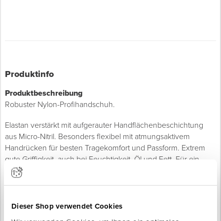
Produktinfo
Produktbeschreibung
Robuster Nylon-Profihandschuh.
Elastan verstärkt mit aufgerauter Handflächenbeschichtung
aus Micro-Nitril. Besonders flexibel mit atmungsaktivem
Handrücken für besten Tragekomfort und Passform. Extrem
gute Griffigkeit, auch bei Feuchtigkeit, Öl und Fett. Für ein
breites Einsatzspektrum geeignet – auch für den Aufbau von
Gerüsten.
Die Farbe des Bundes zeigt die Größe des Handschuhs.
Dieser Shop verwendet Cookies