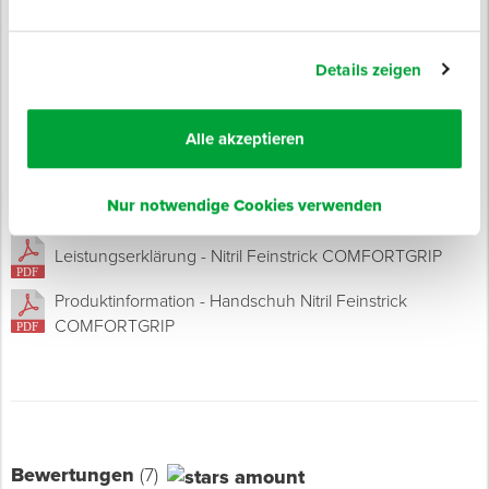
Details zeigen
Datenblätter
Zertifikat - SGS - Handschuh Nitril-Feinstrick
Alle akzeptieren
COMFORTGRIP & POWERGRIP
Produktinformation - Nitril Feinstrick COMFORTGRIP
Nur notwendige Cookies verwenden
Leistungserklärung - Nitril Feinstrick COMFORTGRIP
Produktinformation - Handschuh Nitril Feinstrick
COMFORTGRIP
Bewertungen
(7)