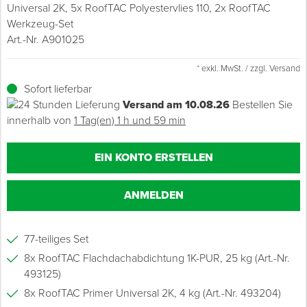
Universal 2K, 5x RoofTAC Polyestervlies 110, 2x RoofTAC
Werkzeug-Set
Grundierungen
Werkstatt & Baustelle
Fußbodentechnik
Ü
Z
S
P
D
M
Sockelbefestigungen
Putzprofile & Anputzleisten
Flüssigabdichtungen
Tapezieren
Transporthilfen
Kopfschutz
Art.-Nr. A901025
Verdünner
Werkzeug & Zubehör
Holz- & Innenausbau
S
S
S
T
Holzboden-Finish
Tapeten & Wandvliese
Spengler- & Klempnerbedarf
Spachteln & Verputzen
Werkzeugaufbewahrung
Schutzanzüge
* exkl. MwSt. / zzgl. Versand
Sofort lieferbar
Wand, Fassade & Keller
Lagerräumung: bis zu 70 %
S
M
Bodenprofile und Leisten
Wärmedämmverbundsysteme (WDVS)
Bohren & Schrauben
Eimer & Behälter
Schutzbrillen
Versand am 10.08.26
Bestellen Sie
innerhalb von
1 Tag(en) 1 h und 59 min
Arbeitsschutz & Bekleidung
Steildach & Flachdach
S
Fußbodentemperierung
Markieren & Messen
Hilfsstoffe
Warnwesten
EIN KONTO ERSTELLEN
Wand, Fassade & Keller
T
Sägen & Hobeln
Überziehschuhe
ANMELDEN
Werkstatt & Baustelle
T
Schleifen
Bekleidung
Werkzeug & Zubehör
Z
Schneiden & Trennen
77-teiliges Set
8x RoofTAC Flachdachabdichtung 1K-PUR, 25 kg (Art.-Nr.
Z
Verfugen & Schäumen
493125)
8x RoofTAC Primer Universal 2K, 4 kg (Art.-Nr. 493204)
D
Montage & Montagehilfsmittel