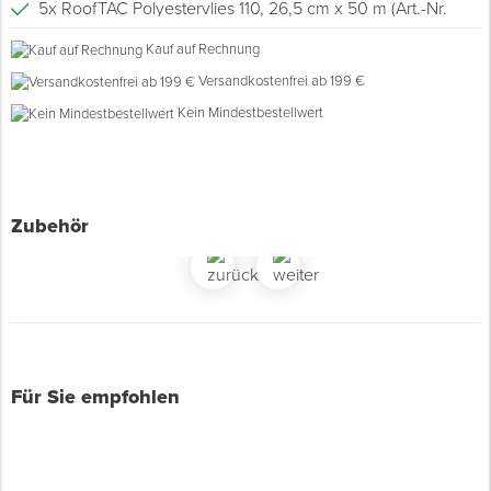
5x RoofTAC Polyestervlies 110, 26,5 cm x 50 m (Art.-Nr.
Z605826)
Kauf auf Rechnung
Spenglerwerkzeug
2x RoofTAC Werkzeug-Set, 28-teilig (Art.-Nr. A901023)
Versandkostenfrei ab 199 €
Eimer & Behälter
Kein Mindestbestellwert
Zubehör
Für Sie empfohlen