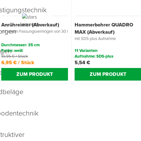
Übergangsprofile
Ziegelbefestigung & Windsogsicherung
Substrate, Sprossen & Dünger
PU-Pistolen
Dach-Spezialwerkzeug
Mutter- & Flächenspachteln
Anrühreimer (Abverkauf)
Hammerbohrer QUADRO
Sockelleisten
Schneesicherung & Dachbegehung
Scheren
Traufeln & Rakeln
mit einem Fassungsvermögen von 30 l
MAX (Abverkauf)
mit SDS-plus Aufnahme
Spachteln
Messwerkzeuge
Durchmesser: 35 cm
Farbe: weiß
11 Varianten
10,95 € / Stück
Aufnahme: SDS-plus
Sägen
6,95 € / Stück
5,54 €
ZUM PRODUKT
ZUM PRODUKT
Tacker
Traufeln & Kellen
Zangen
Zwingen & Klemmen
Drucksprühpumpen