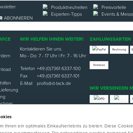
Produktneuheiten
Preisvorteile
Experten-Tipps
Events & Mess
R
ABONNIEREN
VICE
WIR HELFEN IHNEN WEITER!
ZAHLUNGSARTEN
Kontaktieren Sie uns.
Rechnung
rdern
Mo - Do: 7 - 17 Uhr | Fr: 7 - 16 Uhr
Vorkasse
Telefon
+49 (0)7361 6337-100
nload
Fax
+49 (0)7361 6337-101
ilfen
E-Mail
profis@d-tack.de
WIR VERSENDEN M
Lieferung
ung
echner
*Versand mit Klimabei
ookies
ortal
 Ihnen ein optimales Einkaufserlebnis zu bieten. Diese Cookie
FOLGE UNS