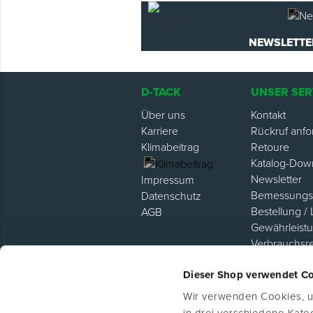
NEWSLETTE
D-TACK
UNSER SER
Über uns
Kontakt
Karriere
Rückruf anfo
Klimabeitrag
Retoure
Katalog-Dow
Newsletter
Impressum
Bemessungsh
Datenschutz
Bestellung / 
AGB
Gewährleist
Verbrauchsr
Hilfe / FAQ
Dieser Shop verwendet C
Lieferanten P
Wir verwenden Cookies, um