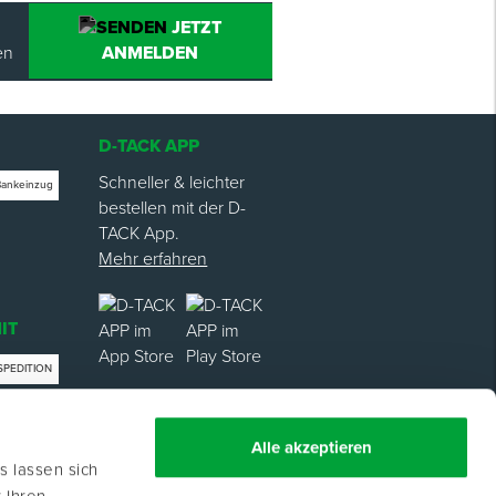
JETZT
en
ANMELDEN
D-TACK APP
Schneller & leichter
Bankeinzug
bestellen mit der D-
TACK App.
Mehr erfahren
IT
SPEDITION
trag
Alle akzeptieren
s lassen sich